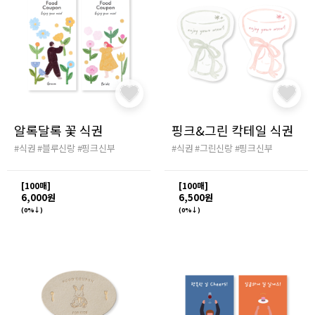
알록달록 꽃 식권
핑크&그린 칵테일 식권
#식권
#블루신랑
#핑크신부
#식권
#그린신랑
#핑크신부
[100매]
[100매]
6,000원
6,500원
(0%↓)
(0%↓)