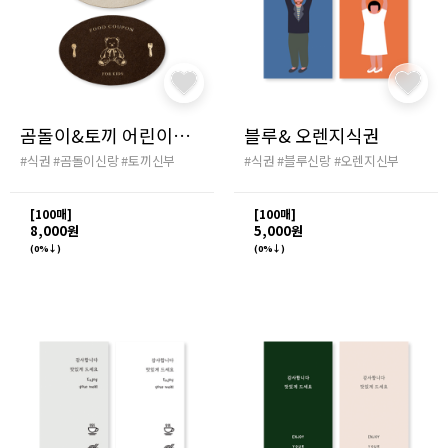
곰돌이&토끼 어린이식권
블루& 오렌지식권
#식권
#곰돌이신랑
#토끼신부
#식권
#블루신랑
#오렌지신부
[100매]
[100매]
8,000원
5,000원
(0%↓)
(0%↓)