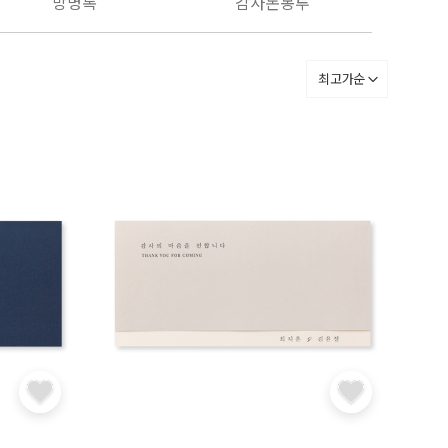
방명록
감사돈봉투
최고가순