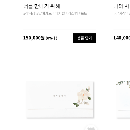
너를 만나기 위해
나의 
#감사장
#답례카드
#디지털
#커스텀
#포토
#감사장
#
150,000원
140,00
샘플 담기
(0%↓)