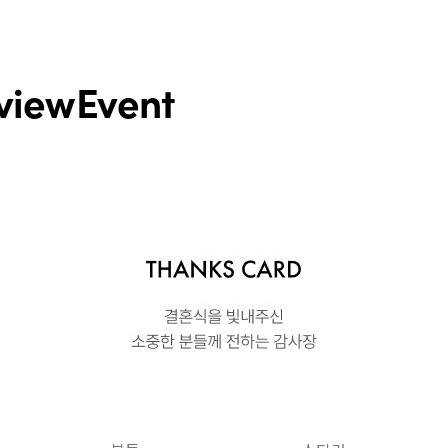
view
Event