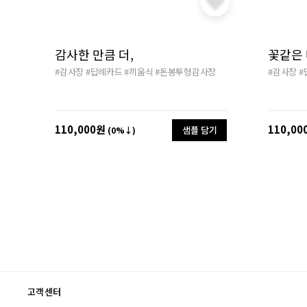
감사한 만큼 더,
꽃같은
#감사장
#답례카드
#끼움식
#돈봉투형감사장
#감사장
#
110,000원
110,00
샘플 담기
(0%↓)
고객센터