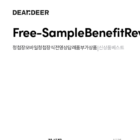
Free-Sample
Benefit
Re
|
청첩장
모바일청첩장
식전영상
답례품
부가상품
신상품
베스트