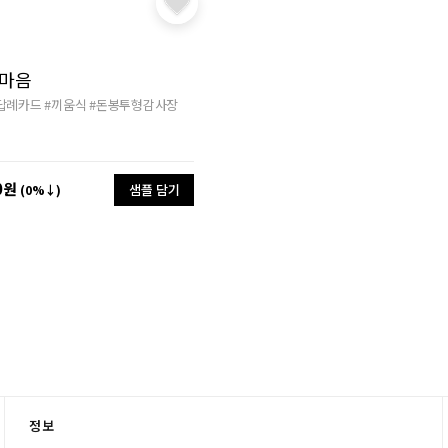
 마음
답례카드
#끼움식
#돈봉투형감사장
0원
샘플 담기
(0%↓)
정보