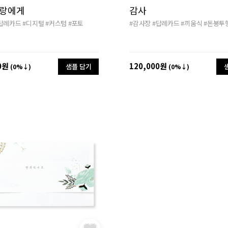
사랑에게
감사
답례카드
#디지털
#커스텀
#포토
#감사장
#답례카드
#끼움식
#돈봉투
0원
120,000원
샘플 담기
(0%↓)
(0%↓)