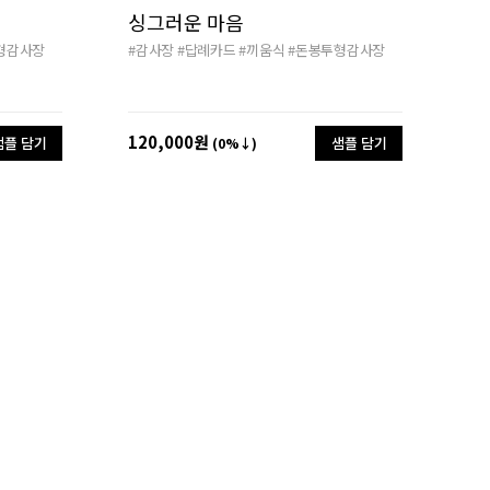
싱그러운 마음
형감사장
#감사장
#답례카드
#끼움식
#돈봉투형감사장
120,000원
샘플 담기
샘플 담기
(0%↓)