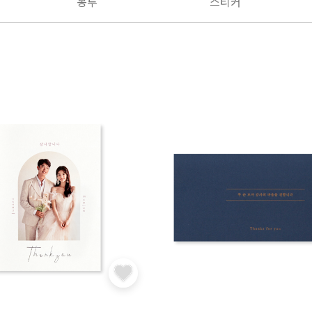
봉투
스티커