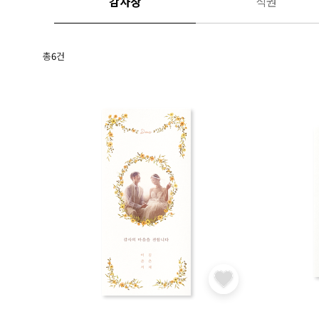
감사장
식권
총
6
건