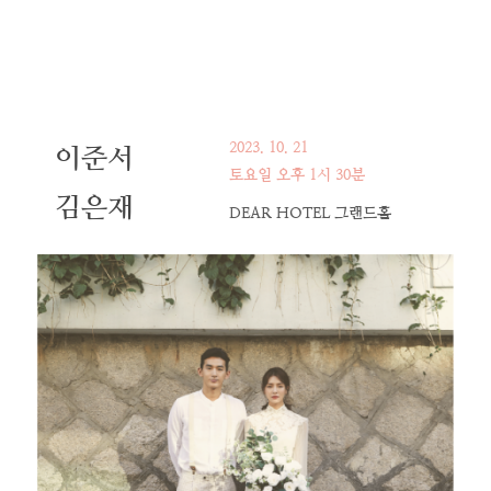
2023
.
10
.
21
이준서
토요일
오후 1시 30분
김은재
DEAR HOTEL
그랜드홀