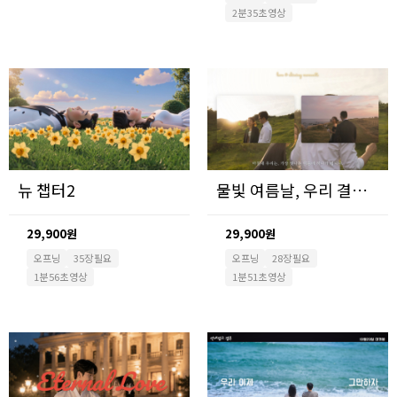
2분 35초 영상
뉴 챕터2
물빛 여름날, 우리 결혼합니다.
29,900원
29,900원
오프닝
35장 필요
오프닝
28장 필요
1분 56초 영상
1분 51초 영상