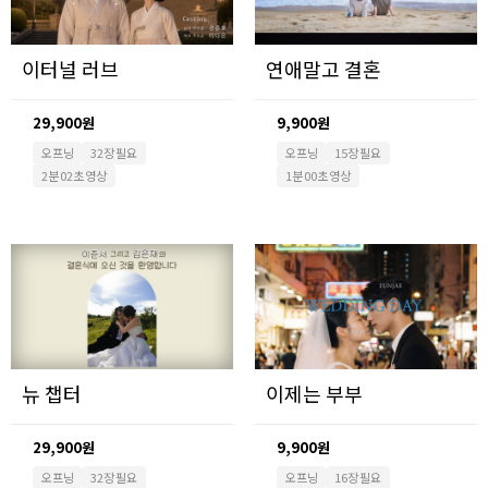
이터널 러브
연애말고 결혼
29,900원
9,900원
오프닝
32장 필요
오프닝
15장 필요
2분 02초 영상
1분 00초 영상
뉴 챕터
이제는 부부
29,900원
9,900원
오프닝
32장 필요
오프닝
16장 필요