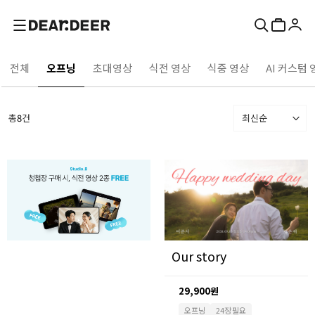
전체
오프닝
초대영상
식전 영상
식중 영상
AI 커스텀 
총
8
건
최신순
Our story
29,900원
오프닝
24장 필요