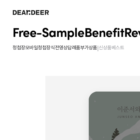
Free-Sample
Benefit
Re
|
청첩장
모바일청첩장
식전영상
답례품
부가상품
신상품
베스트