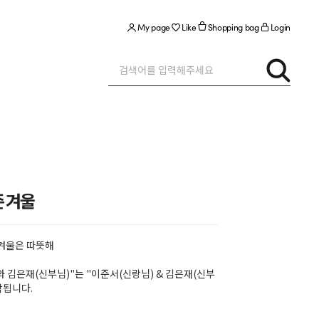
My page
Like
Shopping bag
Login
즌 겨울
 겨울은 따뜻해
와 김은재(신부님)"는 "이준서(신랑님) & 김은재(신부
작됩니다.