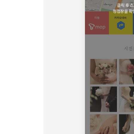
클릭 후 
청첩장을 확