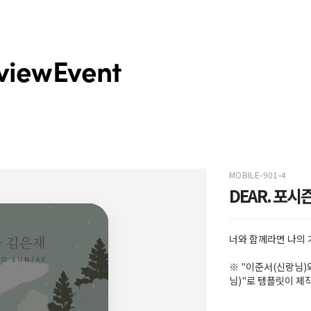
view
Event
MOBILE-901-4
DEAR. 포시
너와 함께라면 나의
※ "이준서(신랑님)
님)"로 템플릿이 제