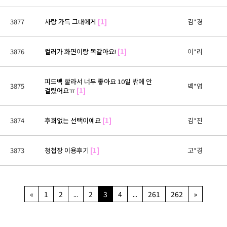
3877
사랑 가득 그대에게
[1]
김*경
3876
컬러가 화면이랑 똑같아요!
[1]
이*리
피드백 빨라서 너무 좋아요 10일 밖에 안
3875
백*영
걸렸어요ㅠ
[1]
3874
후회없는 선택이예요
[1]
김*진
3873
청첩장 이용후기
[1]
고*경
«
1
2
...
2
3
4
...
261
262
»