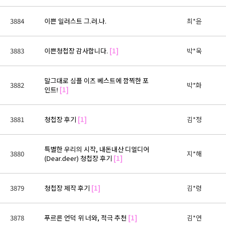
3884
이쁜 일러스트 그.러.나.
최*윤
3883
이쁜청첩장 감사합니다.
[1]
박*욱
말그대로 심플 이즈 베스트에 깜찍한 포
3882
박*화
인트!
[1]
3881
청첩장 후기
[1]
김*정
특별한 우리의 시작, 내돈내산 디얼디어
3880
지*해
(Dear.deer) 청첩장 후기
[1]
3879
청첩장 제작 후기
[1]
김*령
3878
푸르른 언덕 위 너와, 적극 추천
[1]
김*연