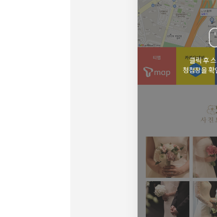
클릭 후 
청첩장을 확