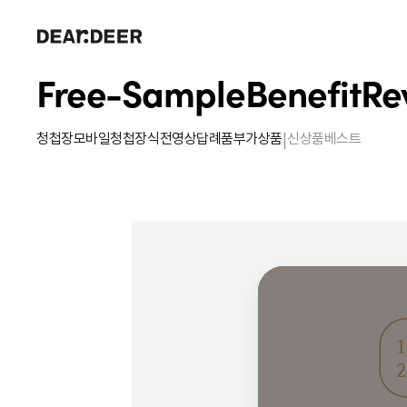
Free-Sample
Benefit
Re
|
청첩장
모바일청첩장
식전영상
답례품
부가상품
신상품
베스트