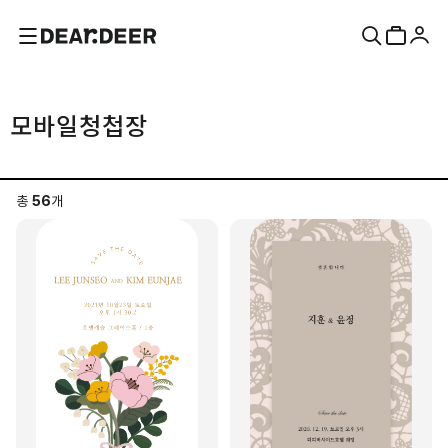
모바일청첩장
총
56
개