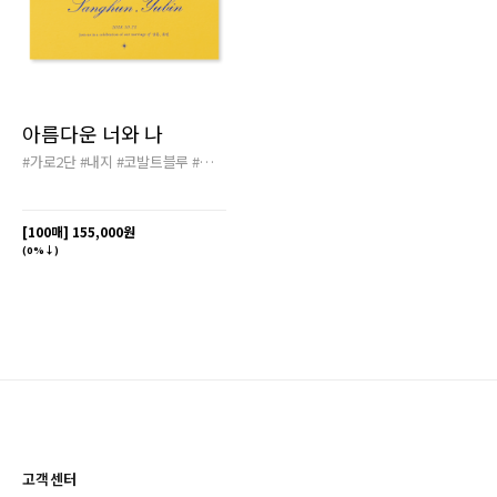
아름다운 너와 나
#가로2단
#내지
#코발트블루
#포일링
[100매]
155,000원
(0%↓)
고객센터