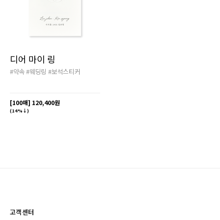
디어 마이 링
#약속
#웨딩링
#보석스티커
[100매]
120,400원
(14%↓)
고객센터