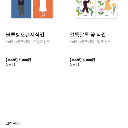
블루& 오렌지식권
알록달록 꽃 식권
#식권
#블루신랑
#오렌지신부
#식권
#블루신랑
#핑크신부
[100매]
5,000원
[100매]
6,000원
(0%↓)
(0%↓)
고객센터