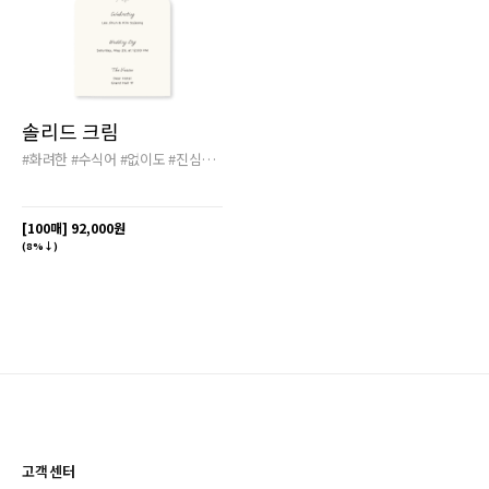
솔리드 크림
#화려한
#수식어
#없이도
#진심이
#전해지는
[100매]
92,000원
(8%↓)
고객센터