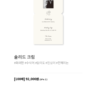
솔리드 크림
#화려한
#수식어
#없이도
#진심이
#전해지는
[100매]
92,000원
(8%↓)