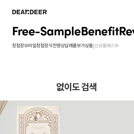
Free-Sample
Benefit
Re
|
청첩장
모바일청첩장
식전영상
답례품
부가상품
신상품
베스트
없이도 검색