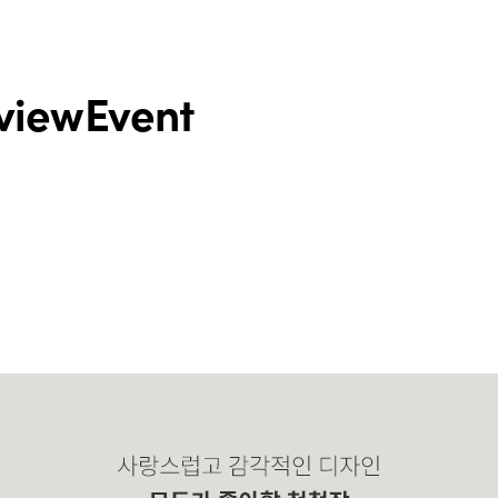
view
Event