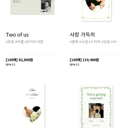
Two of us
사랑 가득히
#포토
#커플
#우리두사람
#봉투
#식권
#스티커
#모청
#식전영상
[100매]
82,800원
[100매]
110,400원
(8%↓)
(8%↓)