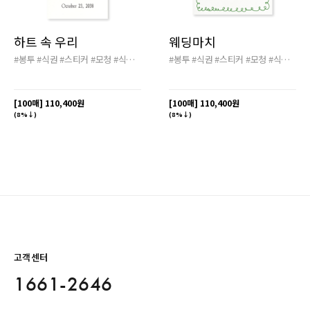
하트 속 우리
웨딩마치
#봉투
#식권
#스티커
#모청
#식전영상
#배송비
#봉투
#무료
#식권
#스티커
#모청
#식전영상
[100매]
110,400원
[100매]
110,400원
(8%↓)
(8%↓)
고객센터
1661-2646