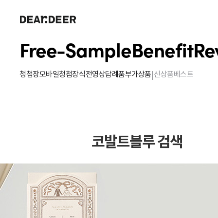
Free-Sample
Benefit
Re
|
청첩장
모바일청첩장
식전영상
답례품
부가상품
신상품
베스트
코발트블루 검색