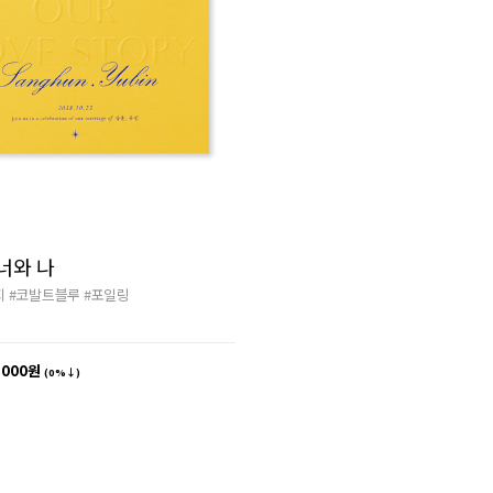
너와 나
지
#코발트블루
#포일링
,000원
(0%↓)