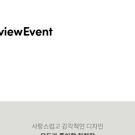
view
Event