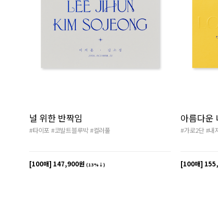
널 위한 반짝임
아름다운 
#타이포
#코발트블루박
#컬러풀
#가로2단
#내
[100매]
147,900원
[100매]
155
(13%↓)