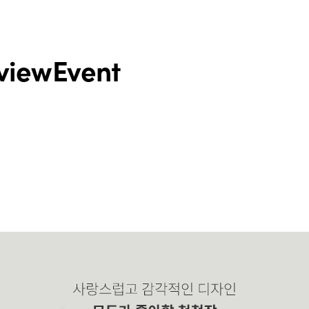
view
Event