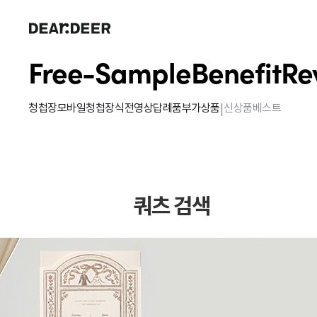
Free-Sample
Benefit
Re
|
청첩장
모바일청첩장
식전영상
답례품
부가상품
신상품
베스트
쿼츠 검색