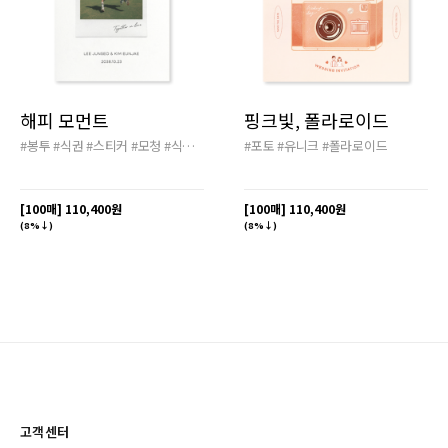
해피 모먼트
핑크빛, 폴라로이드
#봉투
#식권
#스티커
#모청
#식전영상
#배송비
#포토
#무료
#유니크
#폴라로이드
[100매]
110,400원
[100매]
110,400원
(8%↓)
(8%↓)
고객센터