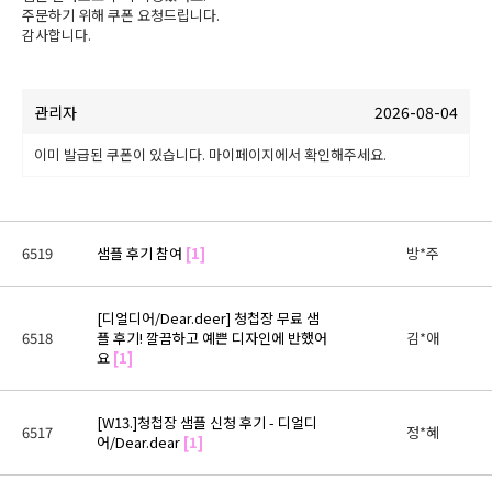
주문하기 위해 쿠폰 요청드립니다.

감사합니다.
관리자
2026-08-04
이미 발급된 쿠폰이 있습니다. 마이페이지에서 확인해주세요.
6519
샘플 후기 참여
[1]
방*주
[디얼디어/Dear.deer] 청첩장 무료 샘
6518
플 후기! 깔끔하고 예쁜 디자인에 반했어
김*애
요
[1]
[W13.]청첩장 샘플 신청 후기 - 디얼디
6517
정*혜
어/Dear.dear
[1]