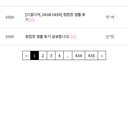
[디얼디어, DEAR.DEER] 청첩장 샘플 후
6509
지*서
기
[1]
6508
청첩장 샘플 후기 공유합니다.
[1]
신*민
«
1
2
3
4
...
434
435
»