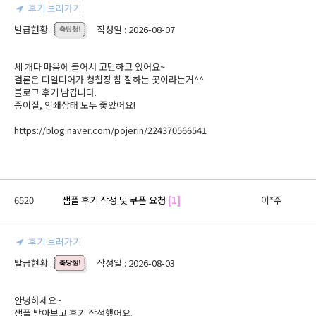
후기 보러가기
발급현황 :
작성일 : 2026-08-07
세 개다 마음에 들어서 고민하고 있어요~

결론은 디얼디어가 청첩장 참 잘하는 곳이라는거^^

블로그 후기 남깁니다.

종이질, 인쇄상태 모두 좋았어요!

https://blog.naver.com/pojerin/224370566541
6520
샘플 후기 작성 및 쿠폰 요청
[1]
이*주
후기 보러가기
발급현황 :
작성일 : 2026-08-03
안녕하세요~

샘플 받아보고 후기 작성했어요.
