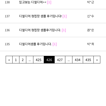
138
믿고보는 디얼디어><
[1]
박*근
137
디얼디어 청첩장 샘플 후기입니다!
[1]
신*수
136
디얼디어 청첩장 샘플후기입니다.
[1]
권*은
135
디얼디어샘플 후기입니다.
[1]
박*희
«
1
2
...
425
426
427
...
434
435
»