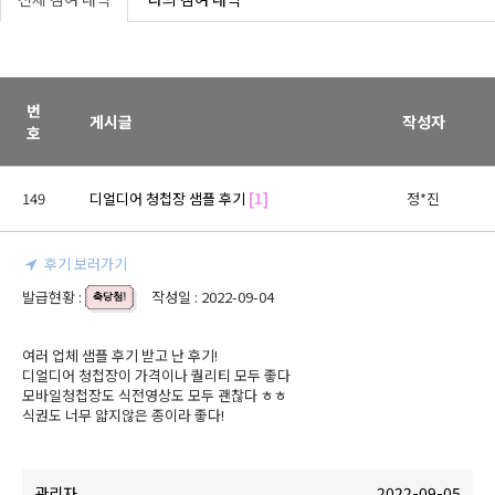
번
게시글
작성자
호
149
디얼디어 청첩장 샘플 후기
[1]
정*진
후기 보러가기
발급현황 :
작성일 : 2022-09-04
여러 업체 샘플 후기 받고 난 후기!

디얼디어 청첩장이 가격이나 퀄리티 모두 좋다

모바일청첩장도 식전영상도 모두 괜찮다 ㅎㅎ

식권도 너무 얇지않은 종이라 좋다!
관리자
2022-09-05