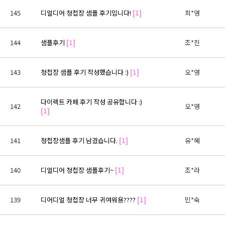
145
디얼디어 청첩장 샘플 후기입니다!
[1]
최*영
144
샘플후기
[1]
조*진
143
청첩장 샘플 후기 작성했습니다 :)
[1]
오*영
다이렉트 카페 후기 작성 공유합니다 :)
142
오*영
[1]
141
청첩장샘플 후기 남겼습니다.
[1]
유*혜
140
디얼디어 청첩장 샘플후기~
[1]
조*라
139
디어디얼 청첩장 너무 귀여워용????
[1]
민*숙