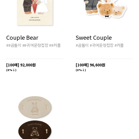
Couple Bear
Sweet Couple
##곰돌이
##귀여운청첩장
##커플
#곰돌이
#귀여운청첩장
#커플
[100매]
92,000원
[100매]
96,600원
(8%↓)
(8%↓)