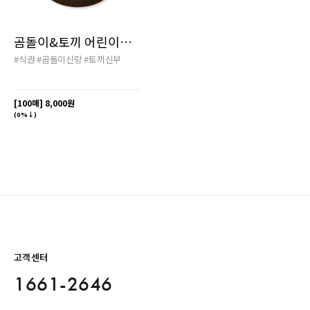
곰돌이&토끼 어린이식권
#식권
#곰돌이신랑
#토끼신부
[100매]
8,000원
(0%↓)
고객센터
1661-2646