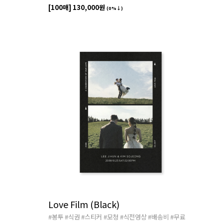
[100매]
130,000원
(0%↓)
Love Film (Black)
#봉투
#식권
#스티커
#모청
#식전영상
#배송비
#무료