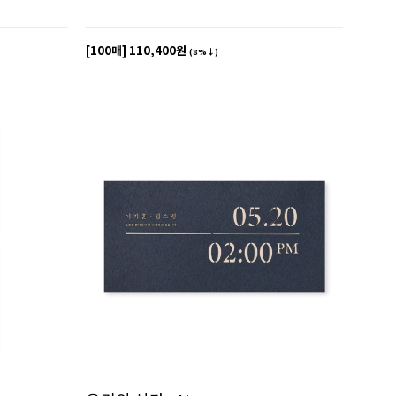
[100매]
110,400원
(8%↓)