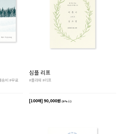
심플 리프
배송비
#무료
#플라워
#리프
[100매]
90,000원
(0%↓)