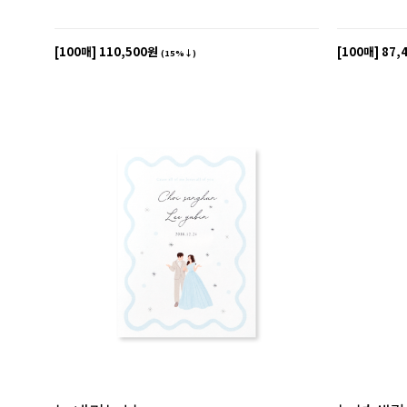
[100매]
110,500원
[100매]
87,
(15%↓)