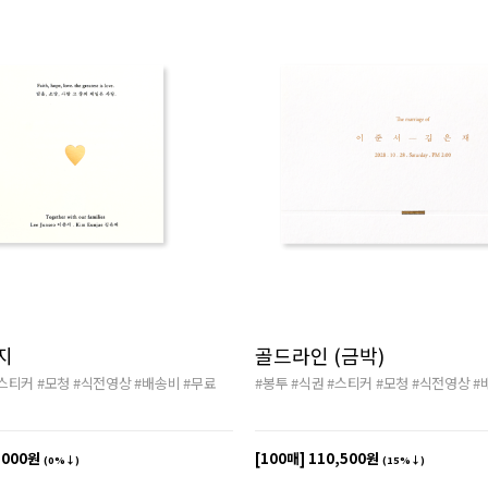
지
골드라인 (금박)
스티커
#모청
#식전영상
#배송비
#무료
#봉투
#식권
#스티커
#모청
#식전영상
#
,000원
[100매]
110,500원
(0%↓)
(15%↓)