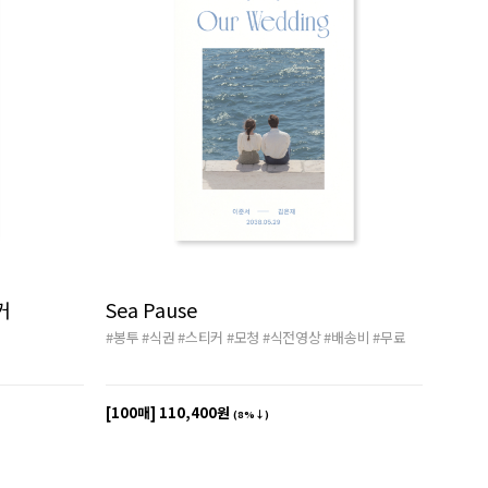
커
Sea Pause
#봉투
#식권
#스티커
#모청
#식전영상
#배송비
#무료
[100매]
110,400원
(8%↓)