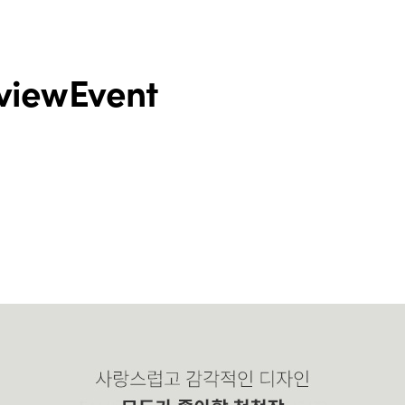
view
Event