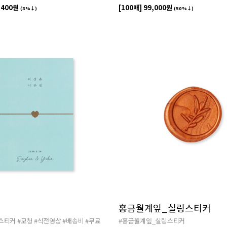
,400원
[100매]
99,000원
(8%↓)
(50%↓)
홍금월계잎_실링스티커
스티커
#모청
#식전영상
#배송비
#무료
#홍금월계잎_실링스티커