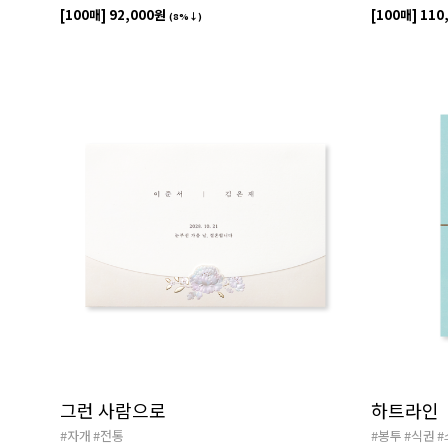
[100매]
92,000원
[100매]
110
(8%↓)
그런 사람으로
하트라인
#자개
#전통
#봉투
#식권
#