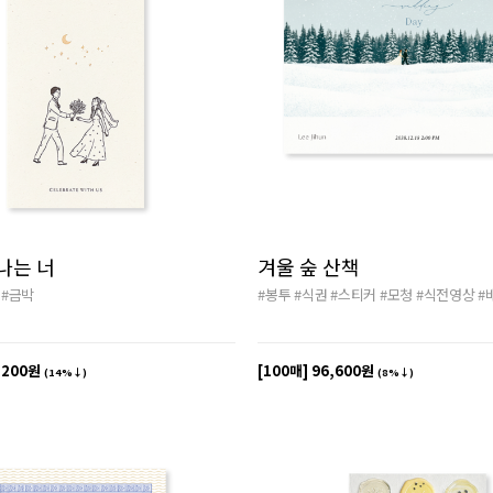
나는 너
겨울 숲 산책
#금박
#봉투
#식권
#스티커
#모청
#식전영상
#
,200원
[100매]
96,600원
(14%↓)
(8%↓)