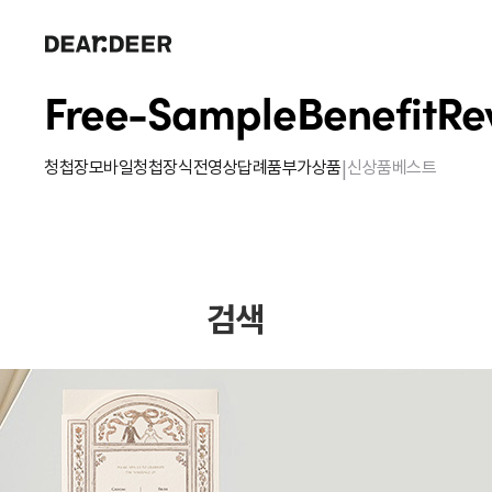
Free-Sample
Benefit
Re
|
청첩장
모바일청첩장
식전영상
답례품
부가상품
신상품
베스트
검색