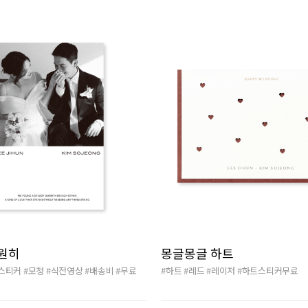
원히
몽글몽글 하트
스티커
#모청
#식전영상
#배송비
#무료
#하트
#레드
#레이저
#하트스티커무료