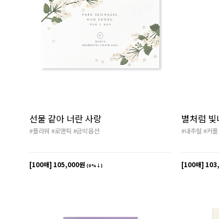
선물 같아 너란 사랑
별처럼 빛
#플라워
#로맨틱
#금박옵션
#내추럴
#커플
[100매]
105,000원
[100매]
103
(0%↓)