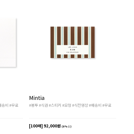
Mintia
배송비
#무료
#봉투
#식권
#스티커
#모청
#식전영상
#배송비
#무료
[100매]
92,000원
(8%↓)