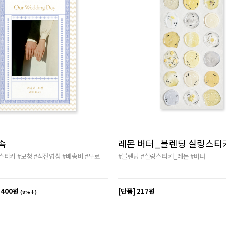
속
레몬 버터_블렌딩 실링스티
스티커
#모청
#식전영상
#배송비
#무료
#블렌딩
#실링스티커_레몬
#버터
,400원
[단품]
217원
(8%↓)