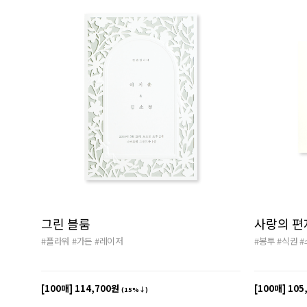
그린 블룸
사랑의 편
#플라워
#가든
#레이저
#봉투
#식권
#
[100매]
114,700원
[100매]
105
(15%↓)