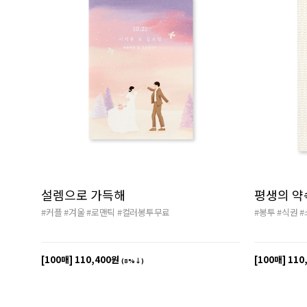
설렘으로 가득해
평생의 약
#커플
#겨울
#로맨틱
#컬러봉투무료
#봉투
#식권
#
[100매]
110,400원
[100매]
110
(8%↓)