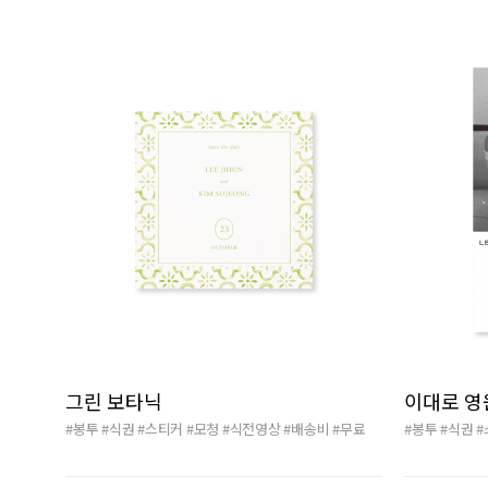
그린 보타닉
이대로 영
#봉투
#식권
#스티커
#모청
#식전영상
#배송비
#무료
#봉투
#식권
#