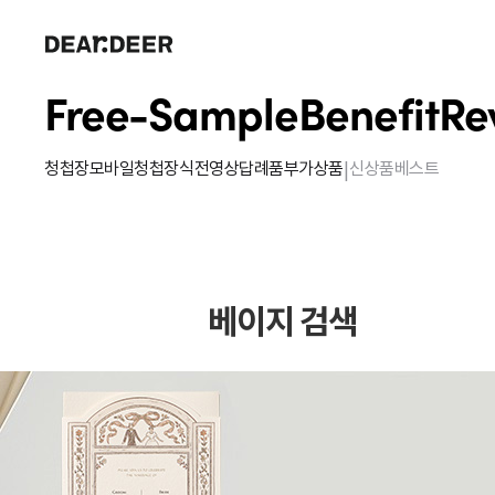
Free-Sample
Benefit
Re
|
청첩장
모바일청첩장
식전영상
답례품
부가상품
신상품
베스트
베이지 검색