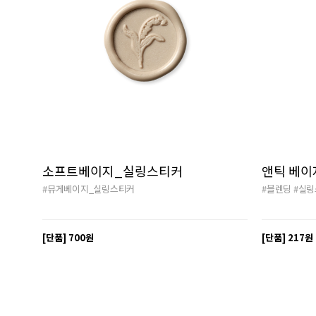
소프트베이지_실링스티커
앤틱 베이
#뮤게베이지_실링스티커
#블렌딩
#실링
[단품]
700원
[단품]
217원