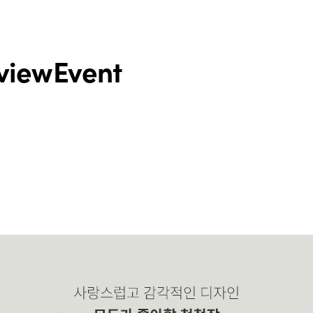
view
Event