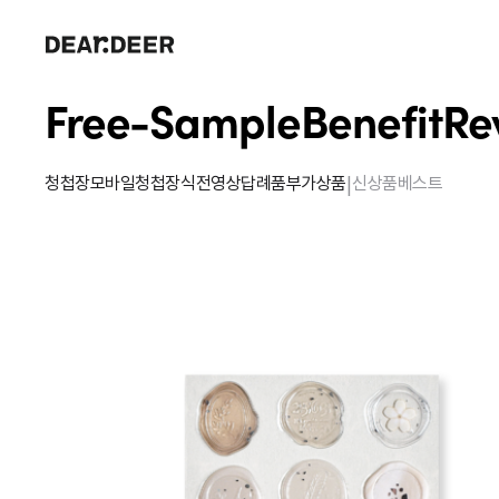
Free-Sample
Benefit
Re
|
청첩장
모바일청첩장
식전영상
답례품
부가상품
신상품
베스트