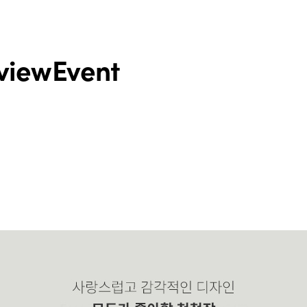
view
Event