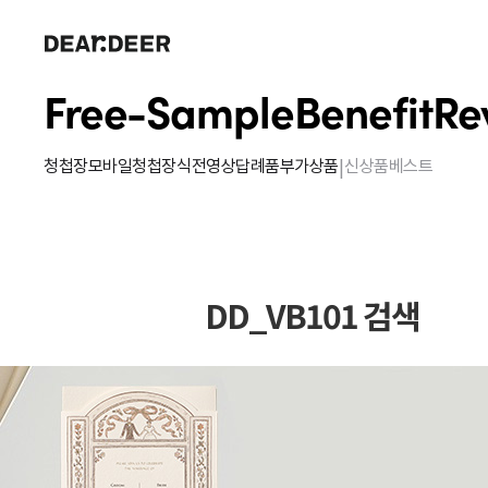
Free-Sample
Benefit
Re
|
청첩장
모바일청첩장
식전영상
답례품
부가상품
신상품
베스트
DD_VB101 검색