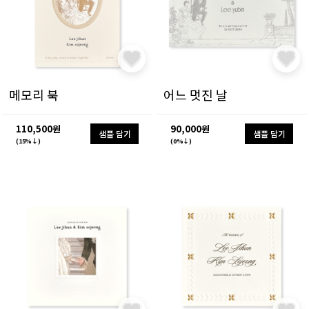
메모리 북
어느 멋진 날
110,500원
90,000원
샘플 담기
샘플 담기
(15%↓)
(0%↓)