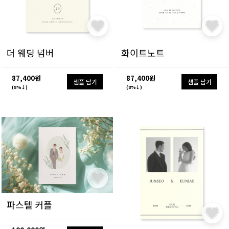
더 웨딩 넘버
화이트노트
87,400원
87,400원
샘플 담기
샘플 담기
(8%↓)
(8%↓)
파스텔 커플