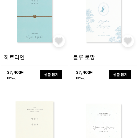
하트라인
블루 로망
87,400원
87,400원
샘플 담기
샘플 담기
(8%↓)
(8%↓)