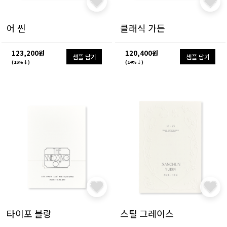
어 씬
클래식 가든
123,200원
120,400원
샘플 담기
샘플 담기
(15%↓)
(14%↓)
타이포 블랑
스틸 그레이스