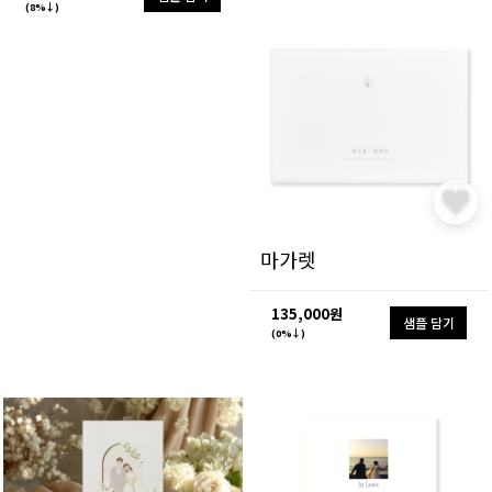
(8%↓)
마가렛
135,000원
샘플 담기
(0%↓)