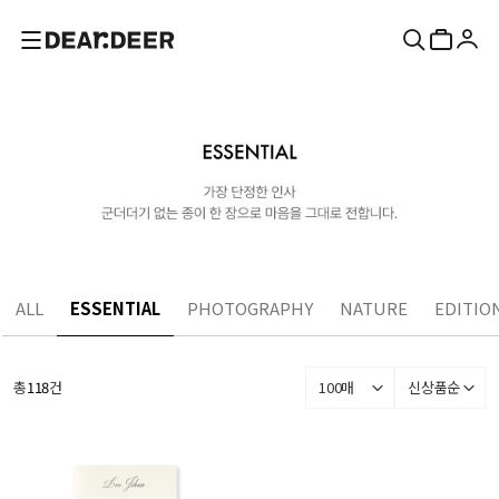
ALL
ESSENTIAL
PHOTOGRAPHY
NATURE
EDITIO
총
118
건
100매
신상품순