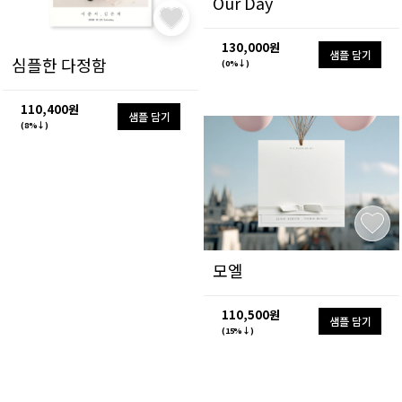
Our Day
130,000원
샘플 담기
심플한 다정함
(0%↓)
110,400원
샘플 담기
(8%↓)
모엘
110,500원
샘플 담기
(15%↓)