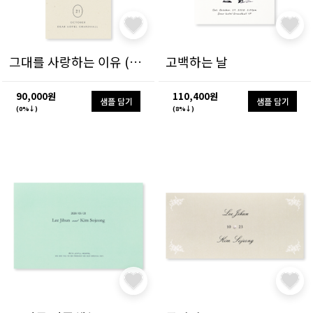
그대를 사랑하는 이유 (한글)
고백하는 날
90,000원
110,400원
샘플 담기
샘플 담기
(0%↓)
(8%↓)