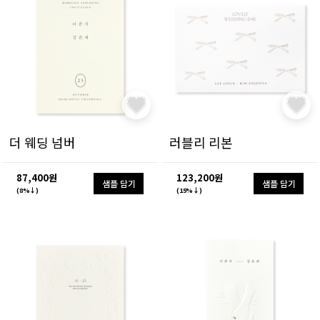
더 웨딩 넘버
러블리 리본
87,400원
123,200원
샘플 담기
샘플 담기
(8%↓)
(15%↓)