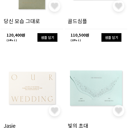
당신 모습 그대로
골드심플
120,400원
110,500원
샘플 담기
샘플 담기
(14%↓)
(15%↓)
Jasie
빛의 초대