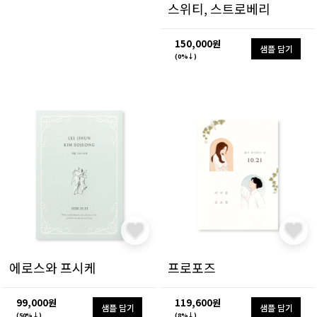
스위티, 스트로베리
150,000원
샘플 담기
(0%↓)
에로스와 프시케
프로포즈
99,000원
119,600원
샘플 담기
샘플 담기
(50%↓)
(8%↓)