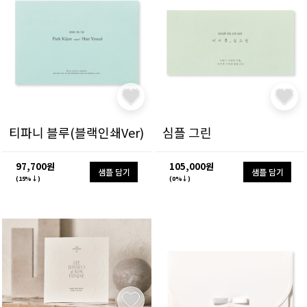
티파니 블루(블랙인쇄Ver)
심플 그린
97,700원
105,000원
샘플 담기
샘플 담기
(15%↓)
(0%↓)