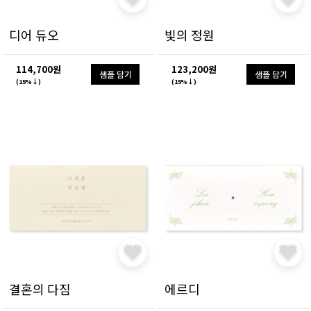
디어 듀오
빛의 정원
114,700원
123,200원
샘플 담기
샘플 담기
(15%↓)
(15%↓)
결혼의 다짐
에르디