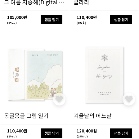
그 여름 지중해(Digital Ver)
클라라
105,000원
110,400원
샘플 담기
샘플 담기
(0%↓)
(8%↓)
몽글몽글 그림 일기
겨울날의 어느날
110,400원
120,400원
샘플 담기
샘플 담기
(8%↓)
(14%↓)