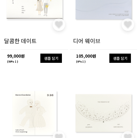
달콤한 데이트
디어 웨이브
99,000원
105,000원
샘플 담기
샘플 담기
(50%↓)
(0%↓)