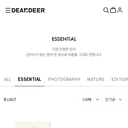
ALL
ESSENTIAL
PHOTOGRAPHY
NATURE
EDITIO
총
118
건
100매
인기순