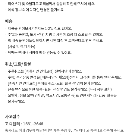
띄어쓰기 및 오탈자도 고객님께서 꼼꼼히 확인해 주셔야 해요.
예식 정보 외에 디자인 변경은 불가해요.
배송
제품을 받아보시기까지는 1-2일 정도 걸려요.
주말과 공휴일, 도서·산간 지방은 시간이 조금 더 소요될 수 있어요.
퀵 배송을 받아보길 원하시면 시안 확정 후 고객센터로 연락 주세요.
(서울 및 경기 가능)
택배는 택배사 사정에 따라 변동될 수 있어요.
취소/교환/ 환불
주문취소는 [최종시안 인쇄요청] 전까지만 가능해요.
수량, 부가상품 변경은 [최종시안 인쇄요청]전까지 고객센터를 통해 연락 주세요.
[최종시안 인쇄요청] 후에는 취소·교환·환불·변경이 불가능해요.
단순 변심으로 인한 반품·환불·색상 변경도 불가능해요. (무지 봉투 포함)
오탈자, 정보 오류(인사말, 약도지명, 교통편 등)로 인한 재인쇄·반품·환불은
불가능해요.
사고접수
고객센터 : 1661-2646
혹시라도 아래 경우에 해당된다면 제품 수령 후, 7일 이내 고객센터로 접수해 주세요.