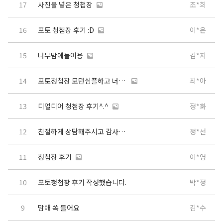
17
사진을 넣은 청첩장
조*희
16
포토 청첩장 후기 :D
이*은
15
너무맘에들어용
김*지
14
포토청첩장 모던심플하고 너무 만족스럽습니다
최*아
13
디얼디어 청첩장 후기^.^
정*화
12
친절하게 상담해주시고 감사합니다
정*선
11
청첩장 후기
이*영
10
포토청첩장 후기 작성했습니다.
박*정
9
맘애 쏙 들어요
김*수