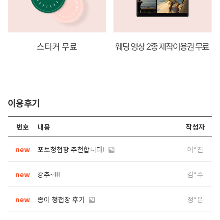
이용후기
번호
내용
작성자
new
포토청첩장 추천합니다!
이*진
new
강추~!!!
김*수
new
종이 청첩장 후기
정*은