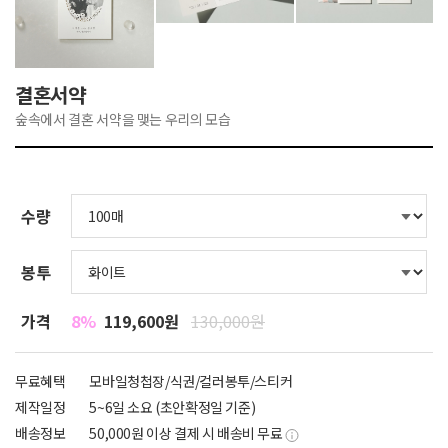
결혼서약
숲속에서 결혼 서약을 맺는 우리의 모습
수량
봉투
가격
8%
119,600원
130,000원
무료혜택
모바일청첩장/식권/컬러봉투/스티커
제작일정
5~6일 소요 (초안확정일 기준)
배송정보
50,000원 이상 결제 시 배송비 무료