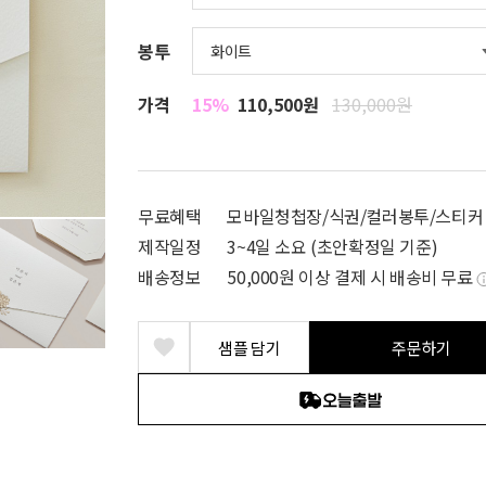
봉투
가격
15%
110,500원
130,000원
무료혜택
모바일청첩장/식권/컬러봉투/스티커
제작일정
3~4일 소요 (초안확정일 기준)
배송정보
50,000원 이상 결제 시 배송비 무료
샘플 담기
주문하기