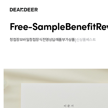
Free-Sample
Benefit
Re
|
청첩장
모바일청첩장
식전영상
답례품
부가상품
신상품
베스트