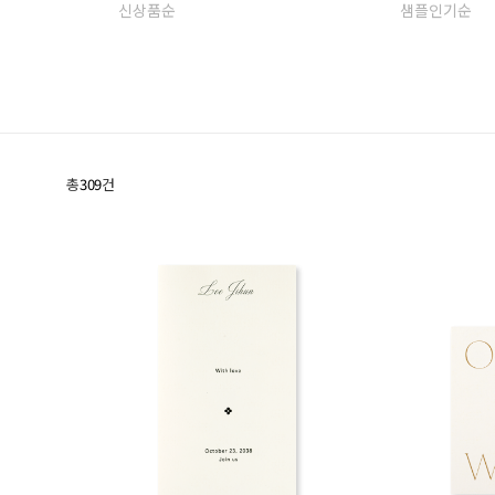
신상품순
샘플인기순
총
309
건