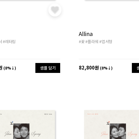
Allina
서
#레터링
#꽃
#플라워
#엽서형
원
82,800원
샘플 담기
(8%↓)
(8%↓)