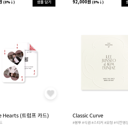
원
92,000원
샘플 담기
(8%↓)
(8%↓)
e Hearts (트럼프 카드)
Classic Curve
드
#봉투
#식권
#스티커
#모청
#식전영