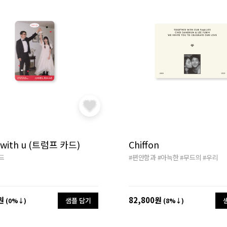
 with u (트럼프 카드)
Chiffon
드
#편안함과
#아늑한
#무드의
#우리
원
82,800원
샘플 담기
(0%↓)
(8%↓)