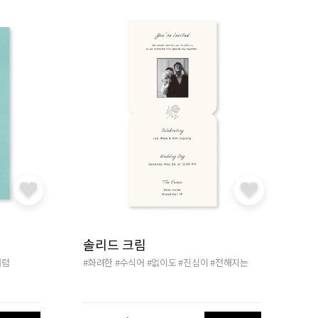
솔리드 크림
처럼
#화려한
#수식어
#없이도
#진심이
#전해지는