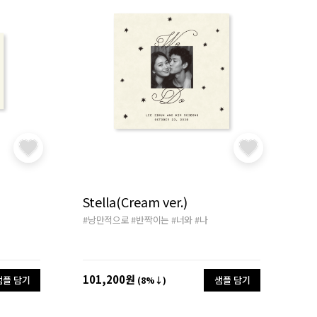
Stella(Cream ver.)
#낭만적으로
#반짝이는
#너와
#나
101,200원
샘플 담기
샘플 담기
(8%↓)