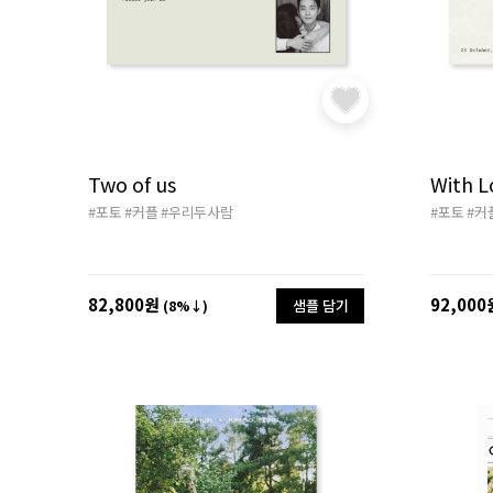
Two of us
With Lo
#포토
#커플
#우리두사람
#포토
#커
82,800원
92,000
샘플 담기
(8%↓)