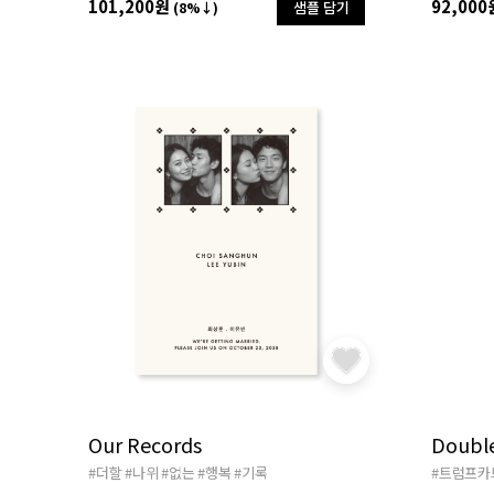
101,200원
92,000
샘플 담기
(8%↓)
Our Records
Doubl
#더할
#나위
#없는
#행복
#기록
#트럼프카