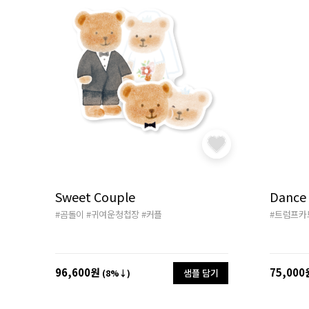
Sweet Couple
Dance
#곰돌이
#귀여운청첩장
#커플
#트럼프카
96,600원
75,000
샘플 담기
(8%↓)