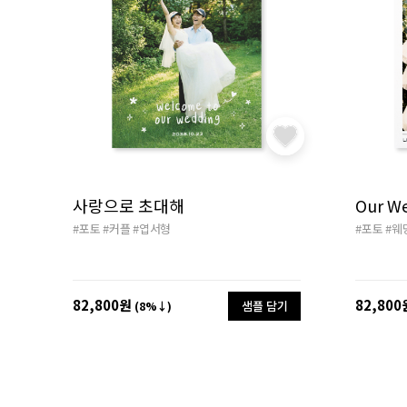
사랑으로 초대해
Our W
#포토
#커플
#엽서형
#포토
#웨
82,800원
82,800
샘플 담기
(8%↓)