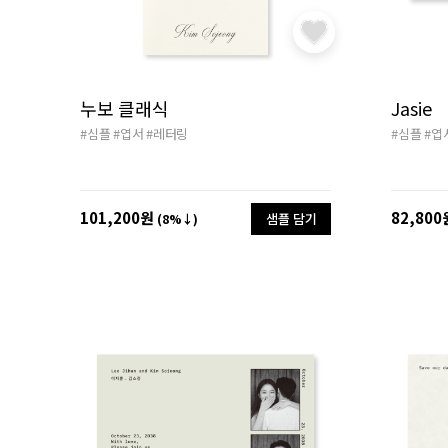
누보 클래식
Jasie
#심플
#엽서
#레터링
#심플
#엽
101,200원
82,800
샘플 담기
(8%↓)