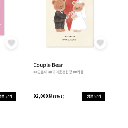
Couple Bear
##곰돌이
##귀여운청첩장
##커플
92,000원
샘플 담기
샘플 담기
(8%↓)