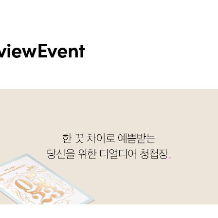
view
Event