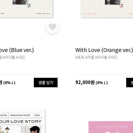
ve (Blue ver.)
With Love (Orange ver.)
플
#우리둘
#사진
#포토
#커플
#우리둘
#사진
원
92,000원
샘플 담기
(8%↓)
(8%↓)