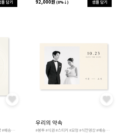
92,000원
샘플 담기
샘플 담기
(8%↓)
우리의 약속
상
#배송비
#무료
#봉투
#식권
#스티커
#모청
#식전영상
#배송비
#무료