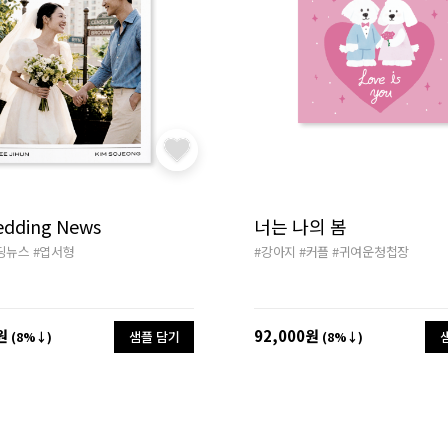
edding News
너는 나의 봄
딩뉴스
#엽서형
#강아지
#커플
#귀여운청첩장
원
92,000원
샘플 담기
(8%↓)
(8%↓)