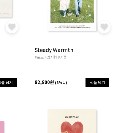
Steady Warmth
#포토
#엽서형
#커플
82,800원
샘플 담기
샘플 담기
(8%↓)