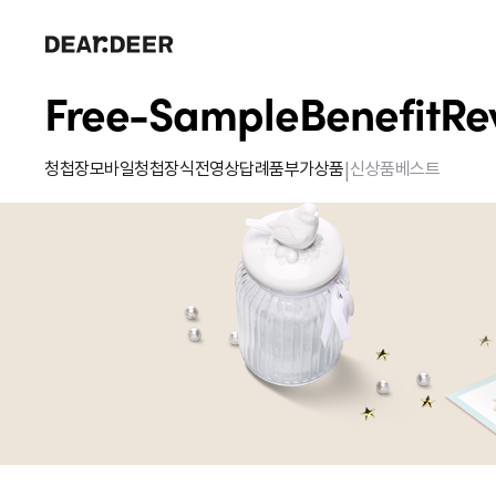
Free-Sample
Benefit
Re
|
청첩장
모바일청첩장
식전영상
답례품
부가상품
신상품
베스트