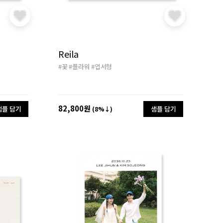
Reila
#꽃
#플라워
#엽서형
82,800원
샘플 담기
샘플 담기
(8%↓)