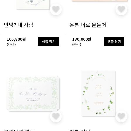
안녕? 내 사랑
온통 너로 물들어
105,800원
130,000원
샘플 담기
샘플 담기
(8%↓)
(0%↓)