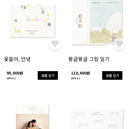
꽃들아, 안녕
몽글몽글 그림 일기
95,000원
110,400원
샘플 담기
샘플 담기
(0%↓)
(8%↓)