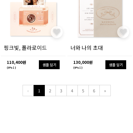
핑크빛, 폴라로이드
너와 나의 초대
110,400원
130,000원
샘플 담기
샘플 담기
(8%↓)
(0%↓)
«
1
2
3
4
5
6
»