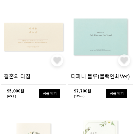
결혼의 다짐
티파니 블루(블랙인쇄Ver)
95,000원
97,700원
샘플 담기
샘플 담기
(0%↓)
(15%↓)