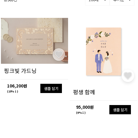
핑크빛 가드닝
106,200원
샘플 담기
평생 함께
(15%↓)
95,000원
샘플 담기
(0%↓)