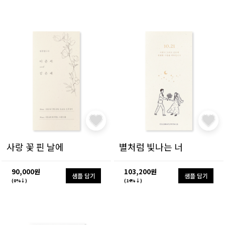
사랑 꽃 핀 날에
별처럼 빛나는 너
90,000원
103,200원
샘플 담기
샘플 담기
(0%↓)
(14%↓)