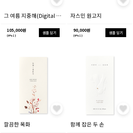
그 여름 지중해(Digital Ver)
자스민 원고지
105,000원
90,000원
샘플 담기
샘플 담기
(0%↓)
(0%↓)
깔끔한 목화
함께 잡은 두 손