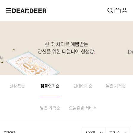
신상품순
샘플인기순
판매인기순
높은 가격순
낮은 가격순
오늘출발 서비스
총
309
건
100매
후기순