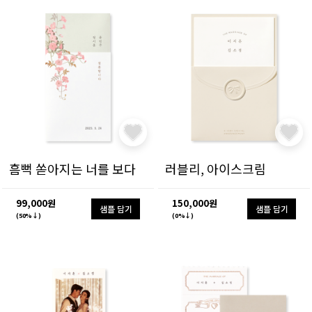
흠뻑 쏟아지는 너를 보다
러블리, 아이스크림
99,000원
150,000원
샘플 담기
샘플 담기
(50%↓)
(0%↓)