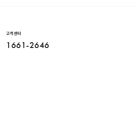
고객센터
1661-2646
AM 09:00 – PM 06:00
토요일, 일요일 및 공휴일 휴무
1:1 문의
자주 묻는 질문
정보
공지사항
제휴문의
개인정보처리방침