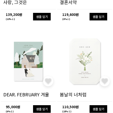
사랑, 그것은
결혼서약
139,200원
119,600원
샘플 담기
샘플 담기
(13%↓)
(8%↓)
DEAR. FEBRUARY 겨울
봄날의 너처럼
95,000원
110,500원
샘플 담기
샘플 담기
(0%↓)
(15%↓)