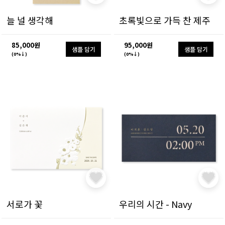
늘 널 생각해
초록빛으로 가득 찬 제주
85,000원
95,000원
샘플 담기
샘플 담기
(0%↓)
(0%↓)
서로가 꽃
우리의 시간 - Navy