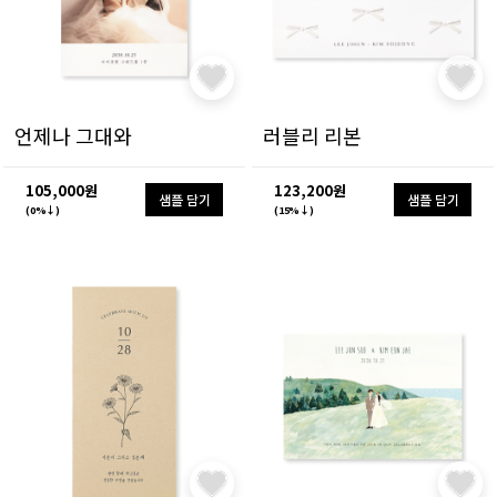
언제나 그대와
러블리 리본
105,000원
123,200원
샘플 담기
샘플 담기
(0%↓)
(15%↓)