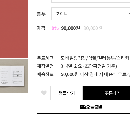
봉투
가격
0%
90,000원
90,000원
무료혜택
모바일청첩장/식권/컬러봉투/스티커
제작일정
3~4일 소요 (초안확정일 기준)
배송정보
50,000원 이상 결제 시 배송비 무료
샘플 담기
주문하기