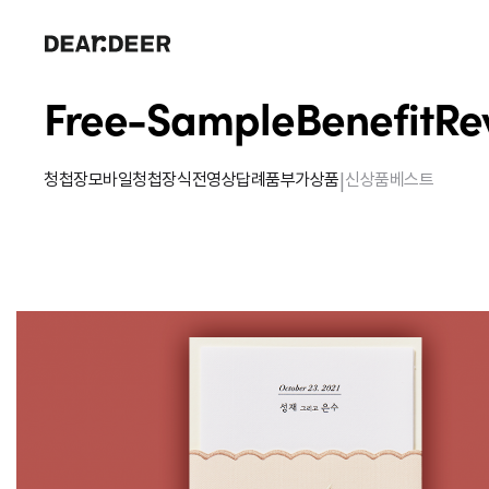
Free-Sample
Benefit
Re
|
청첩장
모바일청첩장
식전영상
답례품
부가상품
신상품
베스트