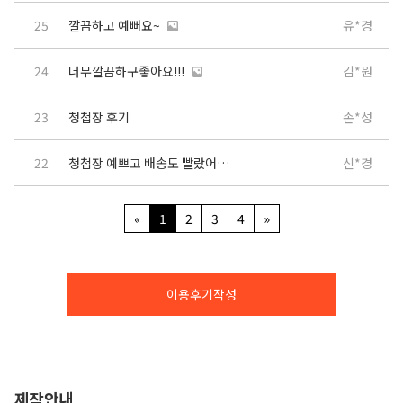
25
깔끔하고 예뻐요~
유*경
24
너무깔끔하구좋아요!!!
김*원
23
청첩장 후기
손*성
22
청첩장 예쁘고 배송도 빨랐어요 > <
신*경
«
1
2
3
4
»
이용후기작성
제작안내