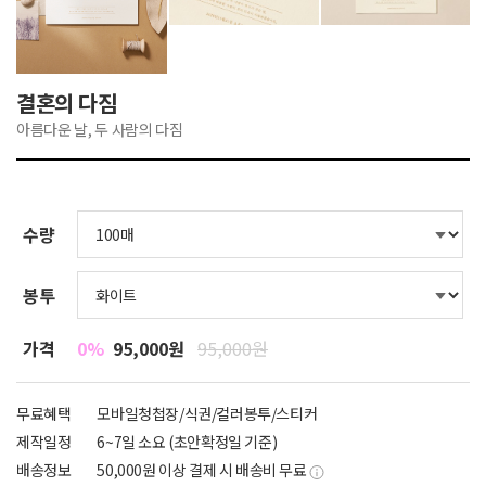
결혼의 다짐
아름다운 날, 두 사람의 다짐
수량
봉투
가격
0%
95,000원
95,000원
무료혜택
모바일청첩장/식권/컬러봉투/스티커
제작일정
6~7일 소요 (초안확정일 기준)
배송정보
50,000원 이상 결제 시 배송비 무료