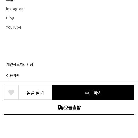
Instagram
Blog
YouTube
개인정보처리방침
·
이용약관
·
제휴문의
샘플 담기
주문하기
상호명: (주) 바른디자인 · 대표: 박정식 · 개인정보책임자: 박영혁
사업장 소재지: 경기도 파주시 회동길 219, B1층(문발동)
사업자등록번호: 104-86-18524 · 통신판매번호: 2018-경기파주-0076 · 유선전화: 1661-
2646
© DEARDEER. All rights reserved.