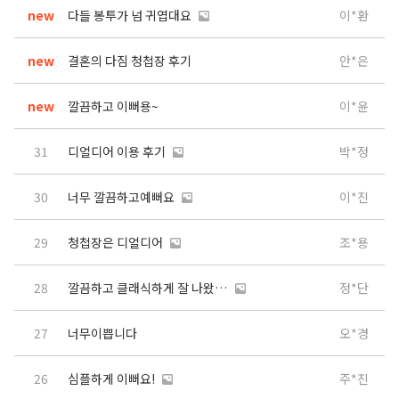
new
다들 봉투가 넘 귀엽대요
이*환
new
결혼의 다짐 청첩장 후기
안*은
new
깔끔하고 이뻐용~
이*윤
31
디얼디어 이용 후기
박*정
30
너무 깔끔하고예뻐요
이*진
29
청첩장은 디얼디어
조*용
28
깔끔하고 클래식하게 잘 나왔습니다.
정*단
27
너무이쁩니다
오*경
26
심플하게 이뻐요!
주*진