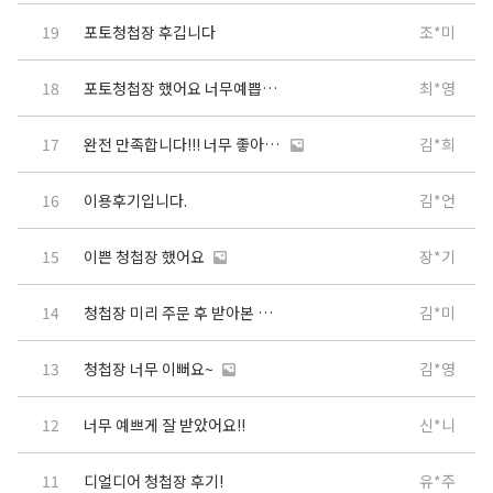
19
포토청첩장 후깁니다
조*미
18
포토청첩장 했어요 너무예쁩니다
최*영
17
완전 만족합니다!!! 너무 좋아요!!!
김*희
16
이용후기입니다.
김*언
15
이쁜 청첩장 했어요
장*기
14
청첩장 미리 주문 후 받아본 후기입니당!!!
김*미
13
청첩장 너무 이뻐요~
김*영
12
너무 예쁘게 잘 받았어요!!
신*니
11
디얼디어 청첩장 후기!
유*주