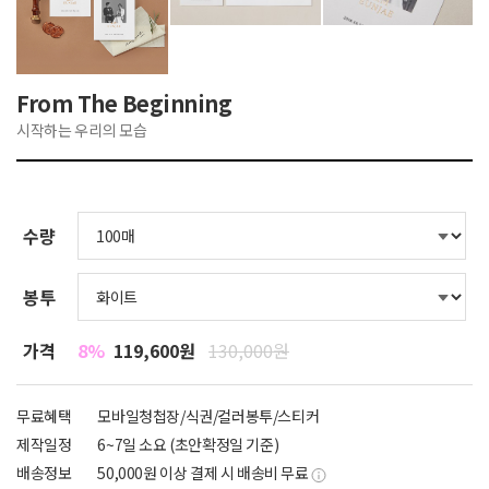
From The Beginning
시작하는 우리의 모습
수량
봉투
가격
8%
119,600원
130,000원
무료혜택
모바일청첩장/식권/컬러봉투/스티커
제작일정
6~7일 소요 (초안확정일 기준)
배송정보
50,000원 이상 결제 시 배송비 무료