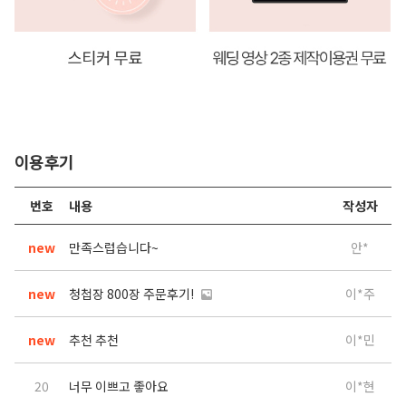
이용후기
번호
내용
작성자
new
만족스럽습니다~
안*
new
청첩장 800장 주문후기!
이*주
new
추천 추천
이*민
20
너무 이쁘고 좋아요
이*현