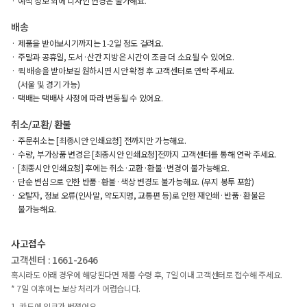
예식 정보 외에 디자인 변경은 불가해요.
배송
제품을 받아보시기까지는 1-2일 정도 걸려요.
주말과 공휴일, 도서·산간 지방은 시간이 조금 더 소요될 수 있어요.
퀵 배송을 받아보길 원하시면 시안 확정 후 고객센터로 연락 주세요.
(서울 및 경기 가능)
택배는 택배사 사정에 따라 변동될 수 있어요.
취소/교환/ 환불
주문취소는 [최종시안 인쇄요청] 전까지만 가능해요.
수량, 부가상품 변경은 [최종시안 인쇄요청]전까지 고객센터를 통해 연락 주세요.
[최종시안 인쇄요청] 후에는 취소·교환·환불·변경이 불가능해요.
단순 변심으로 인한 반품·환불·색상 변경도 불가능해요. (무지 봉투 포함)
오탈자, 정보 오류(인사말, 약도지명, 교통편 등)로 인한 재인쇄·반품·환불은
불가능해요.
사고접수
고객센터 : 1661-2646
혹시라도 아래 경우에 해당된다면 제품 수령 후, 7일 이내 고객센터로 접수해 주세요.
* 7일 이후에는 보상 처리가 어렵습니다.
1. 카드에 잉크가 번졌어요.