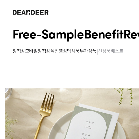
Free-Sample
Benefit
Re
|
청첩장
모바일청첩장
식전영상
답례품
부가상품
신상품
베스트