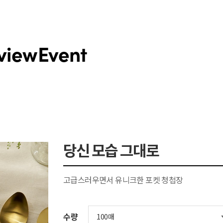
view
Event
당신 모습 그대로
고급스러우면서 유니크한 포켓 청첩장
수량