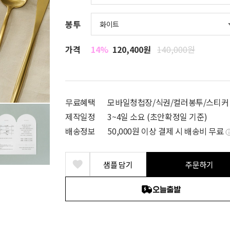
봉투
가격
14%
120,400원
140,000원
무료혜택
모바일청첩장/식권/컬러봉투/스티커
제작일정
3~4일 소요 (초안확정일 기준)
배송정보
50,000원 이상 결제 시 배송비 무료
샘플 담기
주문하기