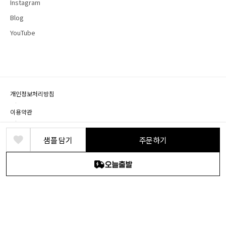
Instagram
Blog
YouTube
개인정보처리방침
·
이용약관
·
제휴문의
샘플 담기
주문하기
상호명: (주) 바른디자인 · 대표: 박정식 · 개인정보책임자: 박영혁
사업장 소재지: 경기도 파주시 회동길 219, B1층(문발동)
사업자등록번호: 104-86-18524 · 통신판매번호: 2018-경기파주-0076 · 유선전화: 1661-
2646
© DEARDEER. All rights reserved.