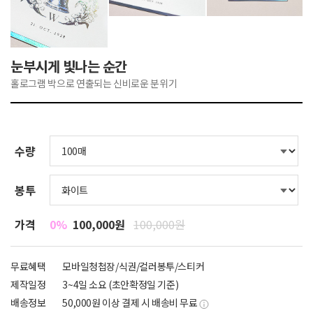
눈부시게 빛나는 순간
홀로그램 박으로 연출되는 신비로운 분위기
수량
봉투
가격
0%
100,000원
100,000원
무료혜택
모바일청첩장/식권/컬러봉투/스티커
제작일정
3~4일 소요 (초안확정일 기준)
배송정보
50,000원 이상 결제 시 배송비 무료