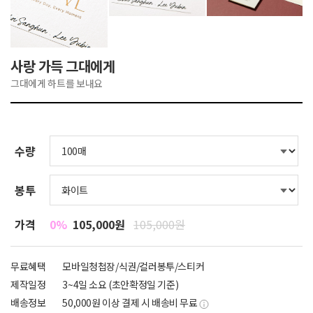
사랑 가득 그대에게
그대에게 하트를 보내요
수량
봉투
가격
0%
105,000원
105,000원
무료혜택
모바일청첩장/식권/컬러봉투/스티커
제작일정
3~4일 소요 (초안확정일 기준)
배송정보
50,000원 이상 결제 시 배송비 무료