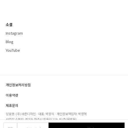
소셜
Instagram
Blog
YouTube
개인정보처리방침
·
이용약관
·
제휴문의
상호명: (주) 바른디자인 · 대표: 박정식 · 개인정보책임자: 박영혁
사업장 소재지: 경기도 파주시 회동길 219, B1층(문발동)
사업자등록번호: 104-86-18524 · 통신판매번호: 2018-경기파주-0076 · 유선전화: 1661-