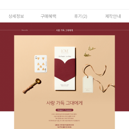
상세정보
구매혜택
후기(
2
)
제작안내