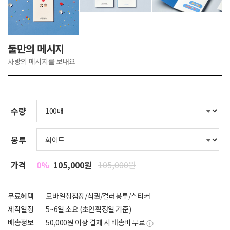
둘만의 메시지
사랑의 메시지를 보내요
수량
봉투
가격
0%
105,000원
105,000원
무료혜택
모바일청첩장/식권/컬러봉투/스티커
제작일정
5~6일 소요 (초안확정일 기준)
배송정보
50,000원 이상 결제 시 배송비 무료