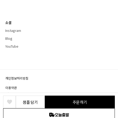
소셜
Instagram
Blog
YouTube
개인정보처리방침
·
이용약관
·
제휴문의
샘플 담기
주문하기
상호명: (주) 바른디자인 · 대표: 박정식 · 개인정보책임자: 박영혁
사업장 소재지: 경기도 파주시 회동길 219, B1층(문발동)
사업자등록번호: 104-86-18524 · 통신판매번호: 2018-경기파주-0076 · 유선전화: 1661-