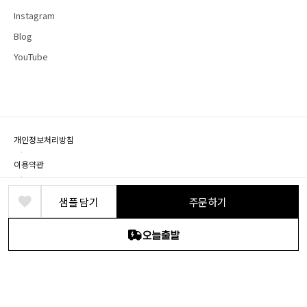
Instagram
Blog
YouTube
개인정보처리방침
·
이용약관
·
제휴문의
샘플 담기
주문하기
상호명: (주) 바른디자인 · 대표: 박정식 · 개인정보책임자: 박영혁
사업장 소재지: 경기도 파주시 회동길 219, B1층(문발동)
사업자등록번호: 104-86-18524 · 통신판매번호: 2018-경기파주-0076 · 유선전화: 1661-
2646
© DEARDEER. All rights reserved.