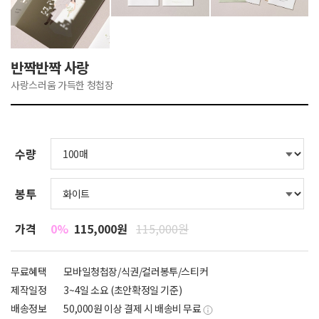
반짝반짝 사랑
사랑스러움 가득한 청첩장
수량
봉투
가격
0%
115,000원
115,000원
무료혜택
모바일청첩장/식권/컬러봉투/스티커
제작일정
3~4일 소요 (초안확정일 기준)
배송정보
50,000원 이상 결제 시 배송비 무료