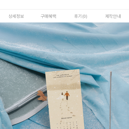
상세정보
구매혜택
후기(
0
)
제작안내