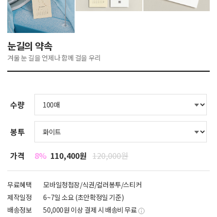
눈길의 약속
겨울 눈 길을 언제나 함께 걸을 우리
수량
봉투
가격
8%
110,400원
120,000원
무료혜택
모바일청첩장/식권/컬러봉투/스티커
제작일정
6~7일 소요 (초안확정일 기준)
배송정보
50,000원 이상 결제 시 배송비 무료