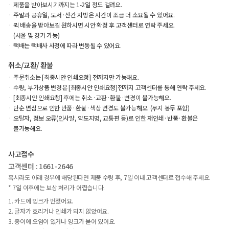
제품을 받아보시기까지는 1-2일 정도 걸려요.
주말과 공휴일, 도서·산간 지방은 시간이 조금 더 소요될 수 있어요.
퀵 배송을 받아보길 원하시면 시안 확정 후 고객센터로 연락 주세요.
(서울 및 경기 가능)
택배는 택배사 사정에 따라 변동될 수 있어요.
취소/교환/ 환불
주문취소는 [최종시안 인쇄요청] 전까지만 가능해요.
수량, 부가상품 변경은 [최종시안 인쇄요청]전까지 고객센터를 통해 연락 주세요.
[최종시안 인쇄요청] 후에는 취소·교환·환불·변경이 불가능해요.
단순 변심으로 인한 반품·환불·색상 변경도 불가능해요. (무지 봉투 포함)
오탈자, 정보 오류(인사말, 약도지명, 교통편 등)로 인한 재인쇄·반품·환불은
불가능해요.
사고접수
고객센터 : 1661-2646
혹시라도 아래 경우에 해당된다면 제품 수령 후, 7일 이내 고객센터로 접수해 주세요.
* 7일 이후에는 보상 처리가 어렵습니다.
1. 카드에 잉크가 번졌어요.
2. 글자가 흐리거나 인쇄가 되지 않았어요.
3. 종이에 오염이 있거나 잉크가 묻어 있어요.