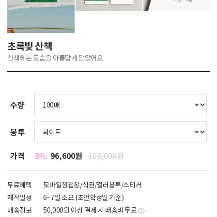
초록빛 산책
산책하는 모습을 아름답게 담았어요
수량
봉투
가격
8%
96,600원
105,000원
무료혜택
모바일청첩장/식권/컬러봉투/스티커
제작일정
6~7일 소요 (초안확정일 기준)
배송정보
50,000원 이상 결제 시 배송비 무료