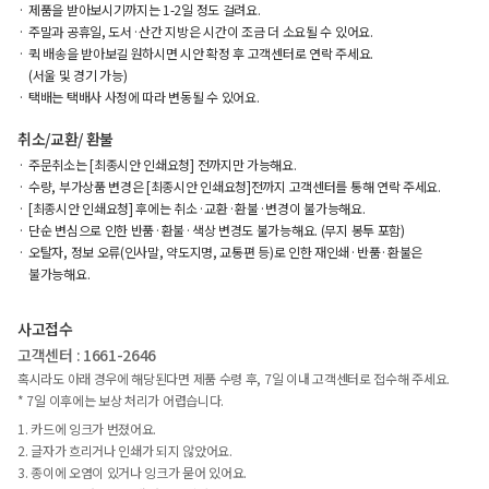
제품을 받아보시기까지는 1-2일 정도 걸려요.
주말과 공휴일, 도서·산간 지방은 시간이 조금 더 소요될 수 있어요.
퀵 배송을 받아보길 원하시면 시안 확정 후 고객센터로 연락 주세요.
(서울 및 경기 가능)
택배는 택배사 사정에 따라 변동될 수 있어요.
취소/교환/ 환불
주문취소는 [최종시안 인쇄요청] 전까지만 가능해요.
수량, 부가상품 변경은 [최종시안 인쇄요청]전까지 고객센터를 통해 연락 주세요.
[최종시안 인쇄요청] 후에는 취소·교환·환불·변경이 불가능해요.
단순 변심으로 인한 반품·환불·색상 변경도 불가능해요. (무지 봉투 포함)
오탈자, 정보 오류(인사말, 약도지명, 교통편 등)로 인한 재인쇄·반품·환불은
불가능해요.
사고접수
고객센터 : 1661-2646
혹시라도 아래 경우에 해당된다면 제품 수령 후, 7일 이내 고객센터로 접수해 주세요.
* 7일 이후에는 보상 처리가 어렵습니다.
1. 카드에 잉크가 번졌어요.
2. 글자가 흐리거나 인쇄가 되지 않았어요.
3. 종이에 오염이 있거나 잉크가 묻어 있어요.