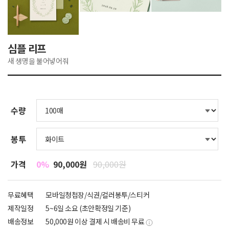
심플 리프
새 생명을 불어넣어줘
수량
봉투
가격
0%
90,000원
90,000원
무료혜택
모바일청첩장/식권/컬러봉투/스티커
제작일정
5~6일 소요 (초안확정일 기준)
배송정보
50,000원 이상 결제 시 배송비 무료