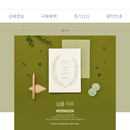
상세정보
구매혜택
후기(
11
)
제작안내