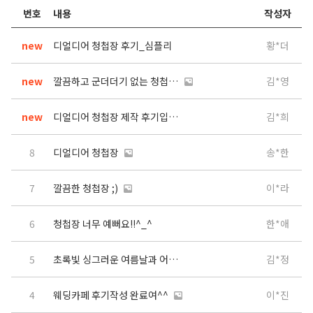
번호
내용
작성자
new
디얼디어 청첩장 후기_심플리
황*더
new
깔끔하고 군더더기 없는 청첩장입니다
김*영
new
디얼디어 청첩장 제작 후기입니다.
김*희
8
디얼디어 청첩장
송*한
7
깔끔한 청첩장 ;)
이*라
6
청첩장 너무 예뻐요!!^_^
한*애
5
초록빛 싱그러운 여름날과 어울리는 나의 청첩장
김*정
4
웨딩카페 후기작성 완료여^^
이*진