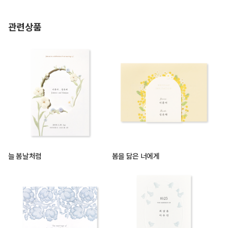
관련상품
늘 봄날처럼
봄을 닮은 너에게