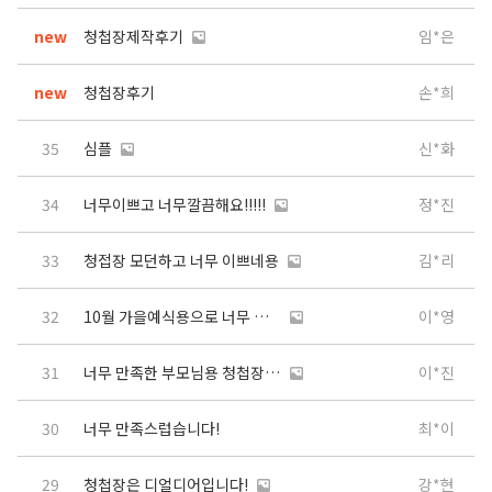
new
청첩장제작후기
임*은
new
청첩장후기
손*희
35
심플
신*화
34
너무이쁘고 너무깔끔해요!!!!!
정*진
33
청접장 모던하고 너무 이쁘네용
김*리
32
10월 가을예식용으로 너무 마음에 들어요^^
이*영
31
너무 만족한 부모님용 청첩장 수령 후기
이*진
30
너무 만족스럽습니다!
최*이
29
청첩장은 디얼디어입니다!
강*현