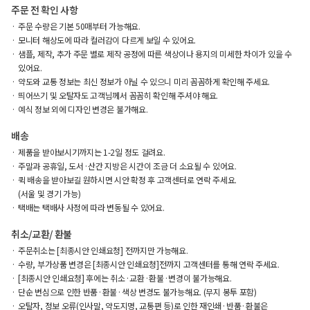
주문 전 확인 사항
주문 수량은 기본 50매부터 가능해요.
모니터 해상도에 따라 컬러감이 다르게 보일 수 있어요.
샘플, 제작, 추가 주문 별로 제작 공정에 따른 색상이나 용지의 미세한 차이가 있을 수
있어요.
약도와 교통 정보는 최신 정보가 아닐 수 있으니 미리 꼼꼼하게 확인해 주세요.
띄어쓰기 및 오탈자도 고객님께서 꼼꼼히 확인해 주셔야 해요.
예식 정보 외에 디자인 변경은 불가해요.
배송
제품을 받아보시기까지는 1-2일 정도 걸려요.
주말과 공휴일, 도서·산간 지방은 시간이 조금 더 소요될 수 있어요.
퀵 배송을 받아보길 원하시면 시안 확정 후 고객센터로 연락 주세요.
(서울 및 경기 가능)
택배는 택배사 사정에 따라 변동될 수 있어요.
취소/교환/ 환불
주문취소는 [최종시안 인쇄요청] 전까지만 가능해요.
수량, 부가상품 변경은 [최종시안 인쇄요청]전까지 고객센터를 통해 연락 주세요.
[최종시안 인쇄요청] 후에는 취소·교환·환불·변경이 불가능해요.
단순 변심으로 인한 반품·환불·색상 변경도 불가능해요. (무지 봉투 포함)
오탈자, 정보 오류(인사말, 약도지명, 교통편 등)로 인한 재인쇄·반품·환불은