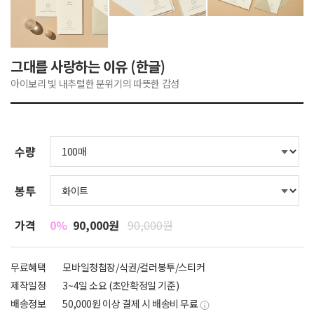
그대를 사랑하는 이유 (한글)
아이보리 빛 내추럴한 분위기의 따뜻한 감성
수량
봉투
가격
0%
90,000원
90,000원
무료혜택
모바일청첩장/식권/컬러봉투/스티커
제작일정
3~4일 소요 (초안확정일 기준)
배송정보
50,000원 이상 결제 시 배송비 무료