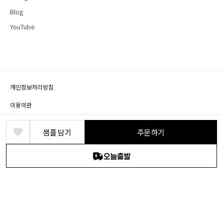
Blog
YouTube
개인정보처리방침
·
이용약관
·
제휴문의
샘플 담기
주문하기
상호명: (주) 바른디자인 · 대표: 박정식 · 개인정보책임자: 박영혁
사업장 소재지: 경기도 파주시 회동길 219, B1층(문발동)
사업자등록번호: 104-86-18524 · 통신판매번호: 2018-경기파주-0076 · 유선전화: 1661-
2646
© DEARDEER. All rights reserved.