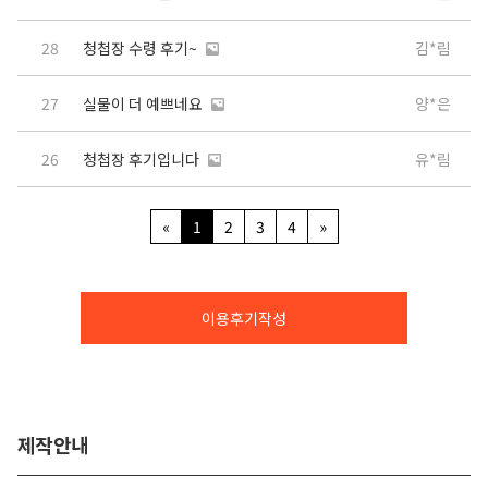
28
청첩장 수령 후기~
김*림
27
실물이 더 예쁘네요
양*은
26
청첩장 후기입니다
유*림
«
1
2
3
4
»
이용후기작성
제작안내