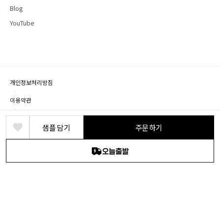
Blog
YouTube
개인정보처리방침
·
이용약관
·
제휴문의
샘플 담기
주문하기
상호명: (주) 바른디자인 · 대표: 박정식 · 개인정보책임자: 박영혁
사업장 소재지: 경기도 파주시 회동길 219, B1층(문발동)
사업자등록번호: 104-86-18524 · 통신판매번호: 2018-경기파주-0076 · 유선전화: 1661-
2646
© DEARDEER. All rights reserved.