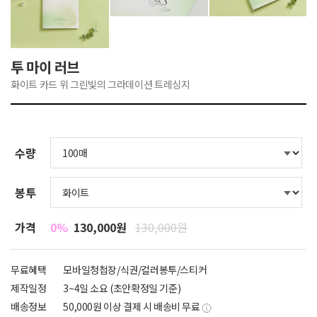
투 마이 러브
화이트 카드 위 그린빛의 그라데이션 트레싱지
수량
봉투
가격
0%
130,000원
130,000원
무료혜택
모바일청첩장/식권/컬러봉투/스티커
제작일정
3~4일 소요 (초안확정일 기준)
배송정보
50,000원 이상 결제 시 배송비 무료