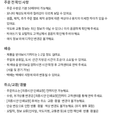
주문 전 확인 사항
주문 수량은 기본 50매부터 가능해요.
모니터 해상도에 따라 컬러감이 다르게 보일 수 있어요.
샘플, 제작, 추가 주문 별로 제작 공정에 따른 색상이나 용지의 미세한 차이가 있을 수
있어요.
약도와 교통 정보는 최신 정보가 아닐 수 있으니 미리 꼼꼼하게 확인해 주세요.
띄어쓰기 및 오탈자도 고객님께서 꼼꼼히 확인해 주셔야 해요.
예식 정보 외에 디자인 변경은 불가해요.
배송
제품을 받아보시기까지는 1-2일 정도 걸려요.
주말과 공휴일, 도서·산간 지방은 시간이 조금 더 소요될 수 있어요.
퀵 배송을 받아보길 원하시면 시안 확정 후 고객센터로 연락 주세요.
(서울 및 경기 가능)
택배는 택배사 사정에 따라 변동될 수 있어요.
취소/교환/ 환불
주문취소는 [최종시안 인쇄요청] 전까지만 가능해요.
수량, 부가상품 변경은 [최종시안 인쇄요청]전까지 고객센터를 통해 연락 주세요.
[최종시안 인쇄요청] 후에는 취소·교환·환불·변경이 불가능해요.
단순 변심으로 인한 반품·환불·색상 변경도 불가능해요. (무지 봉투 포함)
오탈자, 정보 오류(인사말, 약도지명, 교통편 등)로 인한 재인쇄·반품·환불은