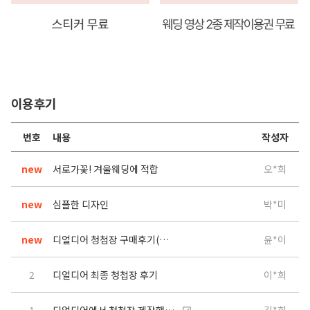
이용후기
번호
내용
작성자
new
서로가꽃! 겨울웨딩에 적합
오*희
new
심플한 디자인
박*미
new
디얼디어 청첩장 구매후기(주문완료!)
윤*이
2
디얼디어 최종 청첩장 후기
이*희