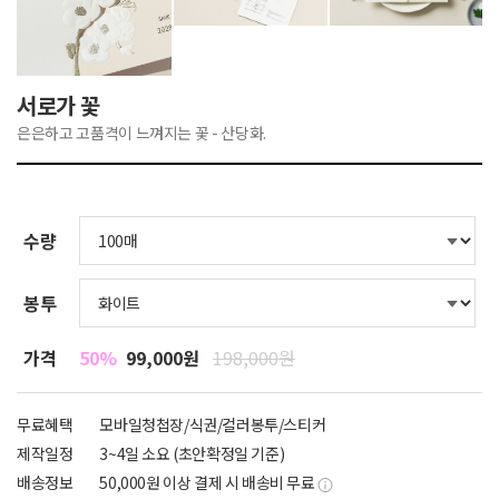
서로가 꽃
은은하고 고품격이 느껴지는 꽃 - 산당화.
수량
봉투
가격
50%
99,000원
198,000원
무료혜택
모바일청첩장/식권/컬러봉투/스티커
제작일정
3~4일 소요 (초안확정일 기준)
배송정보
50,000원 이상 결제 시 배송비 무료