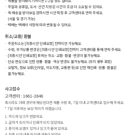
제품을 받아보시기까지는 1-2일 정도 걸려요.
주말과 공휴일, 도서·산간 지방은 시간이 조금 더 소요될 수 있어요.
퀵 배송을 받아보길 원하시면 시안 확정 후 고객센터로 연락 주세요.
(서울 및 경기 가능)
택배는 택배사 사정에 따라 변동될 수 있어요.
취소/교환/ 환불
주문취소는 [최종시안 인쇄요청] 전까지만 가능해요.
수량, 부가상품 변경은 [최종시안 인쇄요청]전까지 고객센터를 통해 연락 주세요.
[최종시안 인쇄요청] 후에는 취소·교환·환불·변경이 불가능해요.
단순 변심으로 인한 반품·환불·색상 변경도 불가능해요. (무지 봉투 포함)
오탈자, 정보 오류(인사말, 약도지명, 교통편 등)로 인한 재인쇄·반품·환불은
불가능해요.
사고접수
고객센터 : 1661-2646
혹시라도 아래 경우에 해당된다면 제품 수령 후, 7일 이내 고객센터로 접수해 주세요.
* 7일 이후에는 보상 처리가 어렵습니다.
1. 카드에 잉크가 번졌어요.
2. 글자가 흐리거나 인쇄가 되지 않았어요.
3. 종이에 오염이 있거나 잉크가 묻어 있어요.
4. 최종 시안 내용과 인쇄 내용이 달라요.