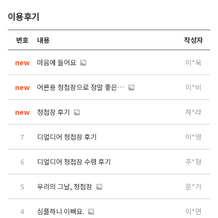
이용후기
번호
내용
작성자
new
마음에 들어요
이*욱
new
어른용 청첩장으로 정말 좋은 디자인이예요.
이*비
new
청첩장 후기
하*라
7
디얼디어 청첩장 후기
이*영
6
디얼디어 청첩장 수령 후기
주*정
5
우리의 그날, 청첩장
문*기
4
심플하니 이뻐요.
이*연