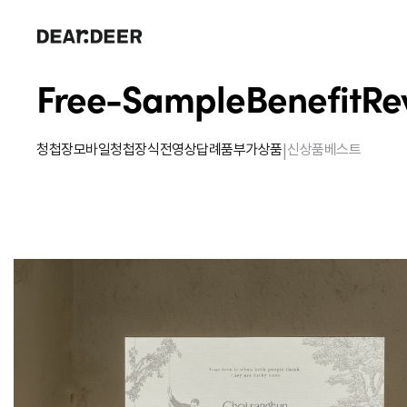
Free-Sample
Benefit
Re
|
청첩장
모바일청첩장
식전영상
답례품
부가상품
신상품
베스트