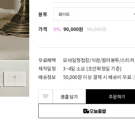
봉투
가격
0%
90,000원
90,000원
무료혜택
모바일청첩장/식권/컬러봉투/스티커
제작일정
3~4일 소요 (초안확정일 기준)
배송정보
50,000원 이상 결제 시 배송비 무료
샘플 담기
주문하기