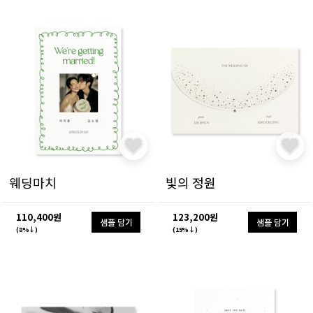
웨딩마치
빛의 정원
110,400원
123,200원
샘플 담기
샘플 담기
(8%↓)
(15%↓)