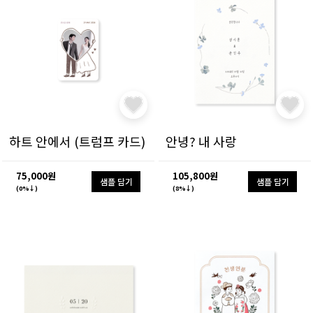
하트 안에서 (트럼프 카드)
안녕? 내 사랑
75,000원
105,800원
샘플 담기
샘플 담기
(0%↓)
(8%↓)