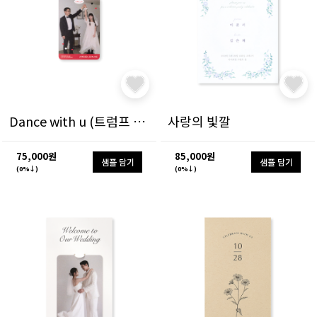
Dance with u (트럼프 카드)
사랑의 빛깔
75,000원
85,000원
샘플 담기
샘플 담기
(0%↓)
(0%↓)