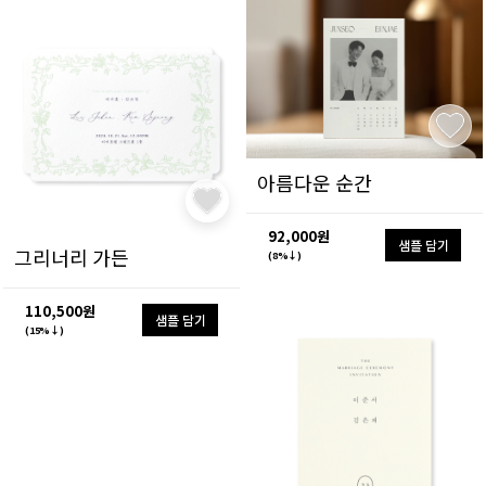
아름다운 순간
92,000원
샘플 담기
그리너리 가든
(8%↓)
110,500원
샘플 담기
(15%↓)