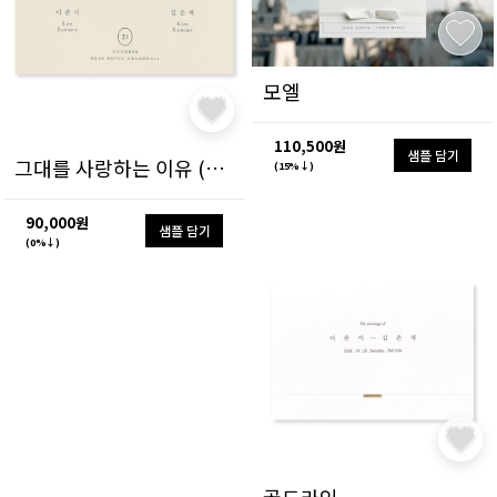
모엘
110,500원
샘플 담기
그대를 사랑하는 이유 (가로형)
(15%↓)
90,000원
샘플 담기
(0%↓)