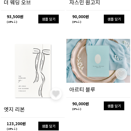
더 웨딩 오브
자스민 원고지
93,500원
90,000원
샘플 담기
샘플 담기
(15%↓)
(0%↓)
아르티 블루
90,000원
샘플 담기
엣지 리본
(0%↓)
123,200원
샘플 담기
(15%↓)