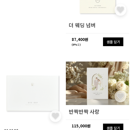
더 웨딩 넘버
87,400원
샘플 담기
(8%↓)
반짝반짝 사랑
115,000원
샘플 담기