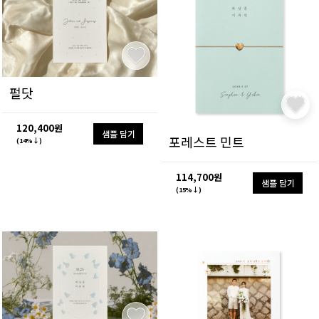
펄닷
120,400원
샘플 담기
포레스트 민트
(14%↓)
114,700원
샘플 담기
(15%↓)