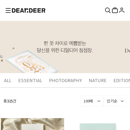
ALL
ESSENTIAL
PHOTOGRAPHY
NATURE
EDITIO
총
315
건
100매
인기순