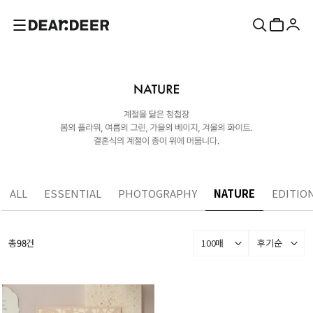
ALL
ESSENTIAL
PHOTOGRAPHY
NATURE
EDITIO
총
98
건
100매
후기순