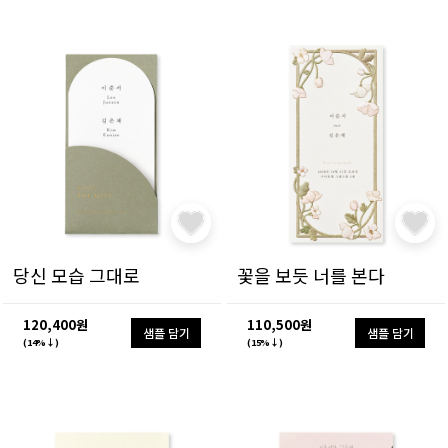
당신 모습 그대로
꽃을 보듯 너를 본다
120,400원
110,500원
샘플 담기
샘플 담기
(14%↓)
(15%↓)