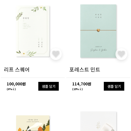
리프 스퀘어
포레스트 민트
100,000원
114,700원
샘플 담기
샘플 담기
(0%↓)
(15%↓)