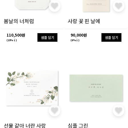
봄날의 너처럼
사랑 꽃 핀 날에
110,500원
90,000원
샘플 담기
샘플 담기
(15%↓)
(0%↓)
선물 같아 너란 사랑
심플 그린