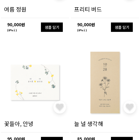
여름 정원
프리티 버드
90,000원
90,000원
샘플 담기
샘플 담기
(0%↓)
(0%↓)
꽃들아, 안녕
늘 널 생각해
95,000원
85,000원