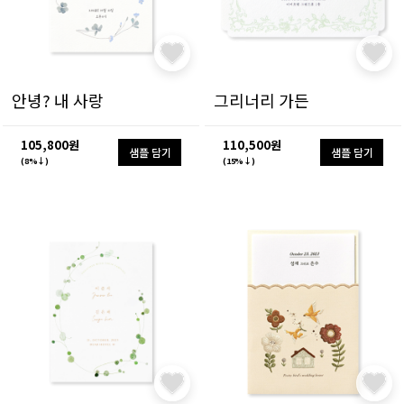
안녕? 내 사랑
그리너리 가든
105,800원
110,500원
샘플 담기
샘플 담기
(8%↓)
(15%↓)