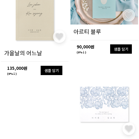
아르티 블루
90,000원
샘플 담기
가을날의 어느날
(0%↓)
135,000원
샘플 담기
(0%↓)