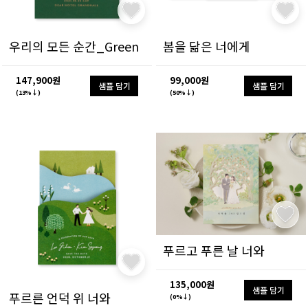
우리의 모든 순간_Green
봄을 닮은 너에게
147,900원
99,000원
샘플 담기
샘플 담기
(13%↓)
(50%↓)
푸르고 푸른 날 너와
135,000원
샘플 담기
푸르른 언덕 위 너와
(0%↓)