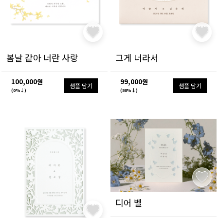
봄날 같아 너란 사랑
그게 너라서
100,000원
99,000원
샘플 담기
샘플 담기
(0%↓)
(50%↓)
디어 벨