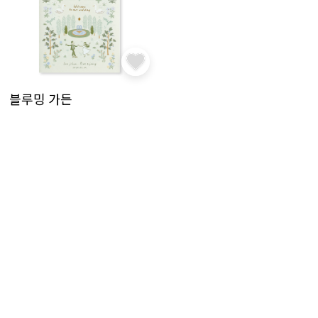
블루밍 가든
119,600원
샘플 담기
(8%↓)
«
1
2
»